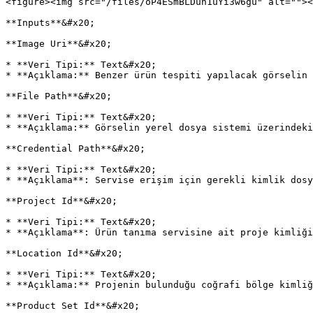
<figure><img src="/files/oP4ESmBLDun1uYi3w6gu" alt=""><
**Inputs**&#x20;

**Image Uri**&#x20;

* **Veri Tipi:** Text&#x20;

* **Açıklama:** Benzer ürün tespiti yapılacak görselin 
**File Path**&#x20;

* **Veri Tipi:** Text&#x20;

* **Açıklama:** Görselin yerel dosya sistemi üzerindeki
**Credential Path**&#x20;

* **Veri Tipi:** Text&#x20;

* **Açıklama**: Servise erişim için gerekli kimlik dosy
**Project Id**&#x20;

* **Veri Tipi:** Text&#x20;

* **Açıklama**: Ürün tanıma servisine ait proje kimliği
**Location Id**&#x20;

* **Veri Tipi:** Text&#x20;

* **Açıklama:** Projenin bulunduğu coğrafi bölge kimliğ
**Product Set Id**&#x20;
