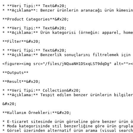
* **Veri Tipi:** Text&#x20;

* **Açıklama**: Benzer ürünlerin aranacağı ürün kümesin
**Product Categories**&#x20;

* **Veri Tipi:** Text&#x20;

* **Açıklama:** Ürün kategorisi (örneğin: apparel, home
**Filter**&#x20;

* **Veri Tipi:** Text&#x20;

* **Açıklama:** Benzerlik sonuçlarını filtrelemek için 
<figure><img src="/files/jNQuaNH1DSxqLST9dqDg" alt=""><
**Outputs**

**Result**&#x20;

* **Veri Tipi:** Collection&#x20;

* **Açıklama:** Tespit edilen benzer ürünlerin bilgiler
&#x20;

**Kullanım Örnekleri:**&#x20;

* E-ticaret sitesinde ürün görseline göre benzer ürün ö
* Moda kategorisinde stil benzerliğine göre ürün grupla
* Görsel üzerinden alternatif ürün arama (visual search