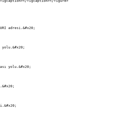
figcaption></figcaption></figure>

URI adresi.&#x20;

 yolu.&#x20;

ası yolu.&#x20;

.&#x20;

i.&#x20;
