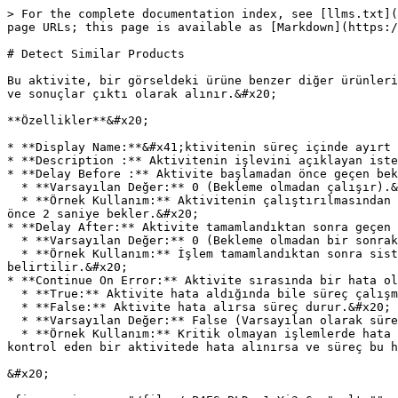
> For the complete documentation index, see [llms.txt](
page URLs; this page is available as [Markdown](https:/
# Detect Similar Products

Bu aktivite, bir görseldeki ürüne benzer diğer ürünleri
ve sonuçlar çıktı olarak alınır.&#x20;

**Özellikler**&#x20;

* **Display Name:**&#x41;ktivitenin süreç içinde ayırt 
* **Description :** Aktivitenin işlevini açıklayan iste
* **Delay Before :** Aktivite başlamadan önce geçen bek
  * **Varsayılan Değer:** 0 (Bekleme olmadan çalışır).&#x20;

  * **Örnek Kullanım:** Aktivitenin çalıştırılmasından önce belirli bir süre beklemek gerekiyorsa, bu süre burada belirtilir. Örneğin, 2 yazılırsa aktivite başlamadan 
önce 2 saniye bekler.&#x20;

* **Delay After:** Aktivite tamamlandıktan sonra geçen 
  * **Varsayılan Değer:** 0 (Bekleme olmadan bir sonraki aktiviteye geçer).&#x20;

  * **Örnek Kullanım:** İşlem tamamlandıktan sonra sistemde gecikmeler yaşanıyorsa ya da sonraki adımın başlaması için bir süre verilmesi gerekiyorsa, bu alanda 
belirtilir.&#x20;

* **Continue On Error:** Aktivite sırasında bir hata ol
  * **True:** Aktivite hata aldığında bile süreç çalışmaya devam eder.&#x20;

  * **False:** Aktivite hata alırsa süreç durur.&#x20;

  * **Varsayılan Değer:** False (Varsayılan olarak süreç hata alırsa durur).&#x20;

  * **Örnek Kullanım:** Kritik olmayan işlemlerde hata olsa bile sürecin devam etmesi isteniyorsa bu seçenek True olarak ayarlanır. Örneğin, bir dosyanın varlığını 
kontrol eden bir aktivitede hata alınırsa ve süreç bu h
&#x20;
