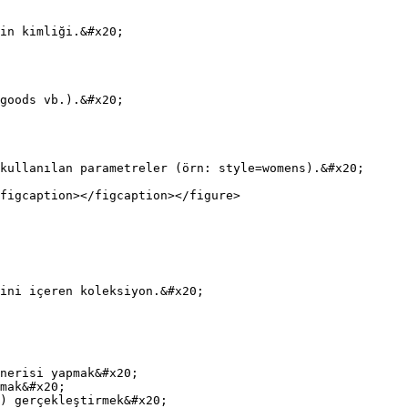
in kimliği.&#x20;

goods vb.).&#x20;

kullanılan parametreler (örn: style=womens).&#x20;

figcaption></figcaption></figure>

ini içeren koleksiyon.&#x20;

nerisi yapmak&#x20;

mak&#x20;

) gerçekleştirmek&#x20;
