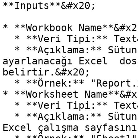
**Inputs**&#x20;

* **Workbook Name**&#x20
  * **Veri Tipi:** Text&#x20;

  * **Açıklama:** Sütun genişliğinin otomatik 
ayarlanacağı Excel  dos
belirtir.&#x20;

  * **Örnek:** "Report.xlsx".&#x20;

* **Worksheet Name**&#x2
  * **Veri Tipi:** Text&#x20;

  * **Açıklama:** Sütun genişliğinin ayarlanacağı 
Excel çalışma sayfasını