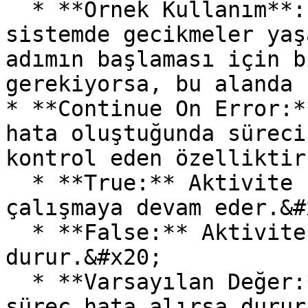
  * **Örnek Kullanım**: İşlem tamamlandıktan sonra 
sistemde gecikmeler yaş
adımın başlaması için b
gerekiyorsa, bu alanda 
* **Continue On Error:*
hata oluştuğunda süreci
kontrol eden özelliktir
  * **True:** Aktivite hata aldığında bile süreç 
çalışmaya devam eder.&#x
  * **False:** Aktivite hata alırsa süreç 
durur.&#x20;

  * **Varsayılan Değer:** False (Varsayılan olarak 
süreç hata alırsa durur