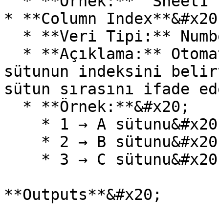
  * **Örnek:** "Sheet1".&#x20;

* **Column Index**&#x20;
  * **Veri Tipi:** Number&#x20;

  * **Açıklama:** Otomatik genişliği ayarlanacak 
sütunun indeksini belir
sütun sırasını ifade ed
  * **Örnek:**&#x20;

    * 1 → A sütunu&#x20;

    * 2 → B sütunu&#x20;

    * 3 → C sütunu&#x20;

**Outputs**&#x20;
