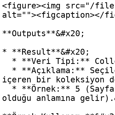
<figure><img src="/file
alt=""><figcaption></fi
**Outputs**&#x20;

* **Result**&#x20;

  * **Veri Tipi:** Collection&#x20;

  * **Açıklama:** Seçilen şeklin tüm özelliklerini 
içeren bir koleksiyon d
  * **Örnek:** 5 (Sayfa üzerinde toplam 5 şekil 
olduğu anlamına gelir).