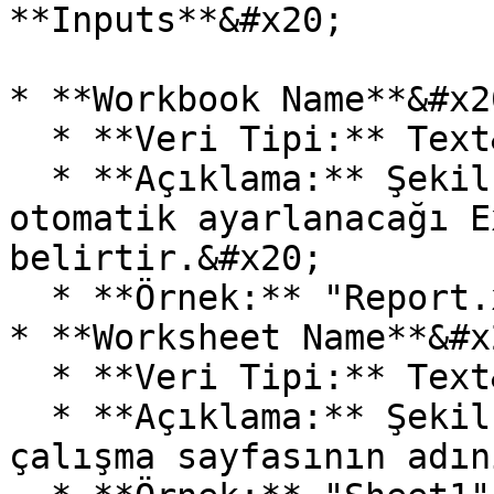
**Inputs**&#x20;

* **Workbook Name**&#x20
  * **Veri Tipi:** Text&#x20;

  * **Açıklama:** Şekil bilgisinin alınacağı 
otomatik ayarlanacağı E
belirtir.&#x20;

  * **Örnek:** "Report.xlsx".&#x20;

* **Worksheet Name**&#x2
  * **Veri Tipi:** Text&#x20;

  * **Açıklama:** Şekil bilgisinin alınacağı Excel 
çalışma sayfasının adın