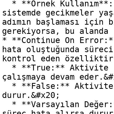
  * **Örnek Kullanım**: İşlem tamamlandıktan sonra 
sistemde gecikmeler yaş
adımın başlaması için b
gerekiyorsa, bu alanda 
* **Continue On Error:*
hata oluştuğunda süreci
kontrol eden özelliktir
  * **True:** Aktivite hata aldığında bile süreç 
çalışmaya devam eder.&#x
  * **False:** Aktivite hata alırsa süreç 
durur.&#x20;

  * **Varsayılan Değer:** False (Varsayılan olarak 
süreç hata alırsa durur