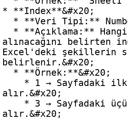
  * **Örnek:** "Sheet1".&#x20;

* **Index**&#x20;

  * **Veri Tipi:** Number&#x20;

  * **Açıklama:** Hangi şeklin bilgisinin 
alınacağını belirten in
Excel'deki şekillerin s
belirlenir.&#x20;

  * **Örnek:**&#x20;

    * 1 → Sayfadaki ilk şeklin bilgilerini 
alır.&#x20;

    * 3 → Sayfadaki üçüncü şeklin bilgilerini 
alır.&#x20;
