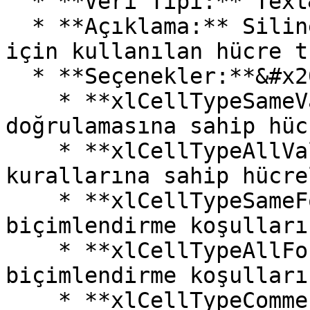
  * **Veri Tipi:** Text&#x20;

  * **Açıklama:** Silinecek satırları belirlemek 
için kullanılan hücre t
  * **Seçenekler:**&#x20;

    * **xlCellTypeSameValidation:** Aynı veri 
doğrulamasına sahip hüc
    * **xlCellTypeAllValidation:** Tüm doğrulama 
kurallarına sahip hücrel
    * **xlCellTypeSameFormatConditions:** Aynı 
biçimlendirme koşulları
    * **xlCellTypeAllFormatConditions:** Tüm 
biçimlendirme koşulları
    * **xlCellTypeComments:** Yorum içeren 