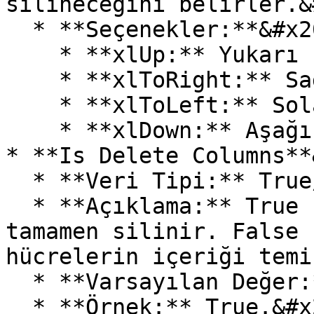
silineceğini belirler.&
  * **Seçenekler:**&#x20;

    * **xlUp:** Yukarı kaydır.

    * **xlToRight:** Sağa kaydır.

    * **xlToLeft:** Sola kaydır.

    * **xlDown:** Aşağı kaydır.

* **Is Delete Columns**
  * **Veri Tipi:** True/False&#x20;

  * **Açıklama:** True seçilirse, belirlenen sütun 
tamamen silinir. False 
hücrelerin içeriği temi
  * **Varsayılan Değer:** False.&#x20;

  * **Örnek:** True.&#x20;
