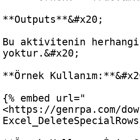
**Outputs**&#x20;

Bu aktivitenin herhangi
yoktur.&#x20;

**Örnek Kullanım:**&#x20
{% embed url="
<https://genrpa.com/dow
Excel_DeleteSpecialRows