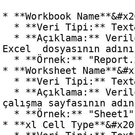
* **Workbook Name**&#x20
  * **Veri Tipi:** Text&#x20;

  * **Açıklama:** Verilerin silineceği silineceği 
Excel  dosyasının adını
  * **Örnek:** "Report.xlsx".&#x20;

* **Worksheet Name**&#x2
  * **Veri Tipi:** Text&#x20;

  * **Açıklama:** Verilerin silineceği Excel 
çalışma sayfasının adın
  * **Örnek:** "Sheet1".&#x20;

* **xl Cell Type**&#x20;