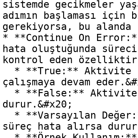
sistemde gecikmeler yaş
adımın başlaması için b
gerekiyorsa, bu alanda 
* **Continue On Error:*
hata oluştuğunda süreci
kontrol eden özelliktir
  * **True:** Aktivite hata aldığında bile süreç 
çalışmaya devam eder.&#x
  * **False:** Aktivite hata alırsa süreç 
durur.&#x20;

  * **Varsayılan Değer:** False (Varsayılan olarak 
süreç hata alırsa durur
  * **Örnek Kullanım:** Kritik olmayan işlemlerde 