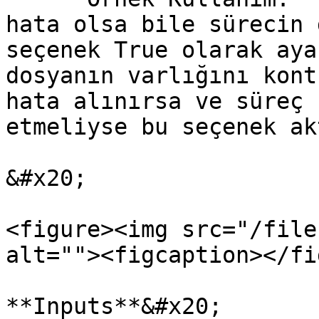
hata olsa bile sürecin 
seçenek True olarak aya
dosyanın varlığını kont
hata alınırsa ve süreç 
etmeliyse bu seçenek ak
&#x20;

<figure><img src="/file
alt=""><figcaption></fi
**Inputs**&#x20;
