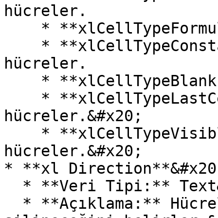
hücreler.

    * **xlCellTypeFormulas:** Formüllü hücreler.

    * **xlCellTypeConstants:** Sabit veri içeren 
hücreler.

    * **xlCellTypeBlanks:** Boş hücreler.

    * **xlCellTypeLastCell:** Son kullanılan 
hücreler.&#x20;

    * **xlCellTypeVisible:** Görünür 
hücreler.&#x20;

* **xl Direction**&#x20;
  * **Veri Tipi:** Text&#x20;

  * **Açıklama:** Hücrelerin hangi yönde 