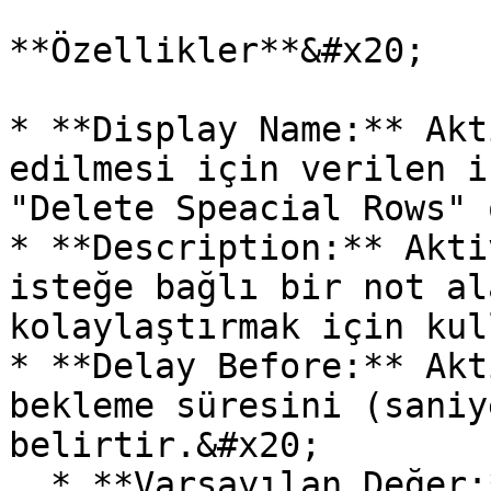
**Özellikler**&#x20;

* **Display Name:** Akt
edilmesi için verilen i
"Delete Speacial Rows" 
* **Description:** Akti
isteğe bağlı bir not al
kolaylaştırmak için kul
* **Delay Before:** Akt
bekleme süresini (saniy
belirtir.&#x20;

  * **Varsayılan Değer:** 0 (Bekleme olmadan 