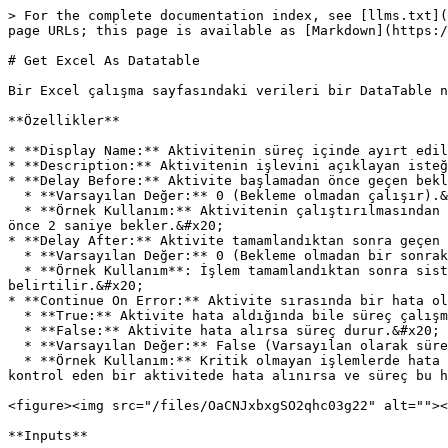
> For the complete documentation index, see [llms.txt](
page URLs; this page is available as [Markdown](https:/
# Get Excel As Datatable

Bir Excel çalışma sayfasındaki verileri bir DataTable n
**Özellikler**

* **Display Name:** Aktivitenin süreç içinde ayırt edil
* **Description:** Aktivitenin işlevini açıklayan isteğ
* **Delay Before:** Aktivite başlamadan önce geçen bekl
  * **Varsayılan Değer:** 0 (Bekleme olmadan çalışır).&#x20;

  * **Örnek Kullanım:** Aktivitenin çalıştırılmasından önce belirli bir süre beklemek gerekiyorsa, bu süre burada belirtilir. Örneğin, 2 yazılırsa aktivite başlamadan 
önce 2 saniye bekler.&#x20;

* **Delay After:** Aktivite tamamlandıktan sonra geçen 
  * **Varsayılan Değer:** 0 (Bekleme olmadan bir sonraki aktiviteye geçer).&#x20;

  * **Örnek Kullanım**: İşlem tamamlandıktan sonra sistemde gecikmeler yaşanıyorsa ya da sonraki adımın başlaması için bir süre verilmesi gerekiyorsa, bu alanda 
belirtilir.&#x20;

* **Continue On Error:** Aktivite sırasında bir hata ol
  * **True:** Aktivite hata aldığında bile süreç çalışmaya devam eder.&#x20;

  * **False:** Aktivite hata alırsa süreç durur.&#x20;

  * **Varsayılan Değer:** False (Varsayılan olarak süreç hata alırsa durur).&#x20;

  * **Örnek Kullanım:** Kritik olmayan işlemlerde hata olsa bile sürecin devam etmesi isteniyorsa bu seçenek True olarak ayarlanır. Örneğin, bir dosyanın varlığını 
kontrol eden bir aktivitede hata alınırsa ve süreç bu h
<figure><img src="/files/OaCNJxbxgSO2qhc03g22" alt=""><
**Inputs**
