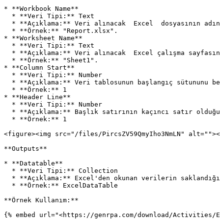
* **Workbook Name**

  * **Veri Tipi:** Text

  * **Açıklama:** Veri alınacak  Excel  dosyasının adını belirtir.

  * **Örnek:** "Report.xlsx".

* **Worksheet Name**

  * **Veri Tipi:** Text

  * **Açıklama:** Veri alınacak  Excel çalışma sayfasının adını belirtir.

  * **Örnek:** "Sheet1".

* **Column Start**

  * **Veri Tipi:** Number

  * **Açıklama:** Veri tablosunun başlangıç sütununu belirtir. Varsayılan olarak 1. sütundan başlar.

  * **Örnek:** 1

* **Header Line**

  * **Veri Tipi:** Number

  * **Açıklama:** Başlık satırının kaçıncı satır olduğunu belirtir. Varsayılan olarak 1. satır başlık olarak kabul edilir.

  * **Örnek:** 1

<figure><img src="/files/PircsZV59QmyIho3NmLN" alt=""><
**Outputs**

* **Datatable**

  * **Veri Tipi:** Collection

  * **Açıklama:** Excel'den okunan verilerin saklandığı DataTable nesnesidir.

  * **Örnek:** ExcelDataTable

**Örnek Kullanım:**

{% embed url="<https://genrpa.com/download/Activities/E