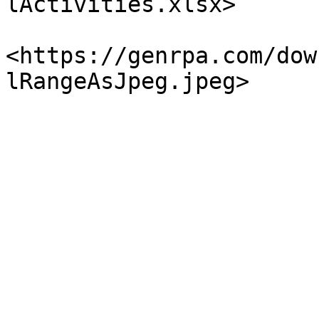
lActivities.xlsx>

<https://genrpa.com/dow