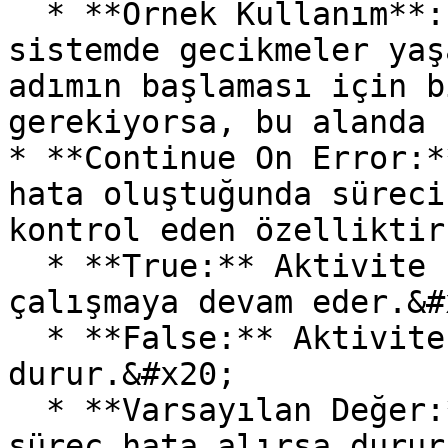
  * **Örnek Kullanım**: İşlem tamamlandıktan sonra 
sistemde gecikmeler yaş
adımın başlaması için b
gerekiyorsa, bu alanda 
* **Continue On Error:*
hata oluştuğunda süreci
kontrol eden özelliktir
  * **True:** Aktivite hata aldığında bile süreç 
çalışmaya devam eder.&#x
  * **False:** Aktivite hata alırsa süreç 
durur.&#x20;

  * **Varsayılan Değer:** False (Varsayılan olarak 
süreç hata alırsa durur