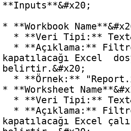
**Inputs**&#x20;

* **Workbook Name**&#x20
  * **Veri Tipi:** Text&#x20;

  * **Açıklama:** Filtrelerin açılacağı veya 
kapatılacağı Excel  dos
belirtir.&#x20;

  * **Örnek:** "Report.xlsx".&#x20;

* **Worksheet Name**&#x2
  * **Veri Tipi:** Text&#x20;

  * **Açıklama:** Filtrelerin açılacağı veya 
kapatılacağı Excel çalı