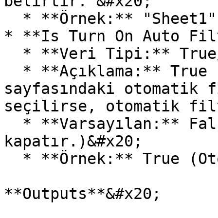
belirtir. &#x20;

  * **Örnek:** "Sheet1".&#x20;

* **Is Turn On Auto Fil
  * **Veri Tipi:** True/False&#x20;

  * **Açıklama:** True seçilirse, çalışma 
sayfasındaki otomatik f
seçilirse, otomatik fil
  * **Varsayılan:** False (Filtreleri 
kapatır.)&#x20;

  * **Örnek:** True (Otomatik filtreleri açar.)

**Outputs**&#x20;
