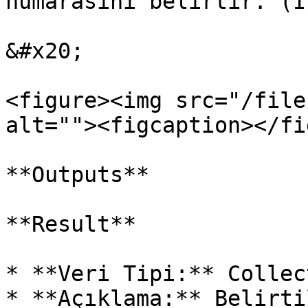
numarasını belirtir. (İ
&#x20;

<figure><img src="/file
alt=""><figcaption></fi
**Outputs**

**Result**

* **Veri Tipi:** Collect
* **Açıklama:** Belirti