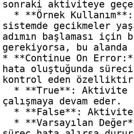
sonraki aktiviteye geçer
  * **Örnek Kullanım**: İşlem tamamlandıktan sonra 
sistemde gecikmeler yaş
adımın başlaması için b
gerekiyorsa, bu alanda 
* **Continue On Error:*
hata oluştuğunda süreci
kontrol eden özelliktir.
  * **True**: Aktivite hata aldığında bile süreç 
çalışmaya devam eder.

  * **False**: Aktivite hata alırsa süreç durur.

  * **Varsayılan Değer**: False (Varsayılan olarak 
süreç hata alırsa durur)