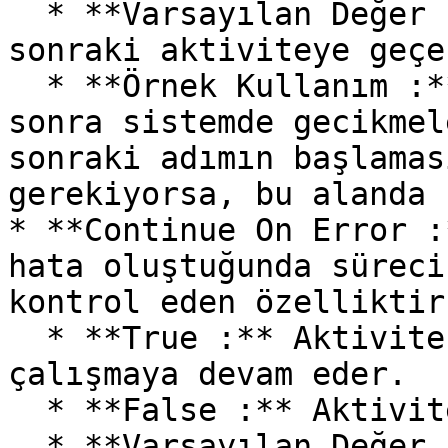
  * **Varsayılan Değer :** 0 (Bekleme olmadan bir 
sonraki aktiviteye geçer
  * **Örnek Kullanım :** İşlem tamamlandıktan 
sonra sistemde gecikmel
sonraki adımın başlamas
gerekiyorsa, bu alanda 
* **Continue On Error :
hata oluştuğunda süreci
kontrol eden özelliktir.
  * **True :** Aktivite hata aldığında bile süreç 
çalışmaya devam eder.

  * **False :** Aktivite hata alırsa süreç durur.

  * **Varsayılan Değer :** False (Varsayılan 