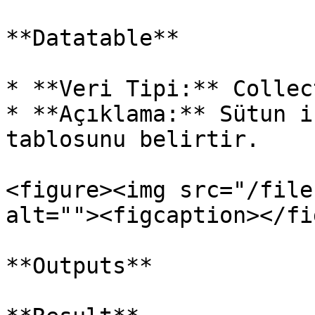
**Datatable**

* **Veri Tipi:** Collect
* **Açıklama:** Sütun i
tablosunu belirtir.

<figure><img src="/file
alt=""><figcaption></fi
**Outputs**
