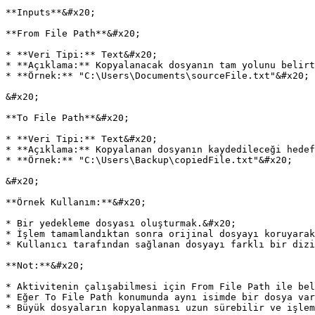
**Inputs**&#x20;

**From File Path**&#x20;

* **Veri Tipi:** Text&#x20;

* **Açıklama:** Kopyalanacak dosyanın tam yolunu belirt
* **Örnek:** "C:\Users\Documents\sourceFile.txt"&#x20;

&#x20;

**To File Path**&#x20;

* **Veri Tipi:** Text&#x20;

* **Açıklama:** Kopyalanan dosyanın kaydedileceği hedef
* **Örnek:** "C:\Users\Backup\copiedFile.txt"&#x20;

&#x20;

**Örnek Kullanım:**&#x20;

* Bir yedekleme dosyası oluşturmak.&#x20;

* İşlem tamamlandıktan sonra orijinal dosyayı koruyarak
* Kullanıcı tarafından sağlanan dosyayı farklı bir dizi
**Not:**&#x20;

* Aktivitenin çalışabilmesi için From File Path ile bel
* Eğer To File Path konumunda aynı isimde bir dosya var
* Büyük dosyaların kopyalanması uzun sürebilir ve işlem