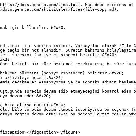
https://docs.genrpa.com/llms.txt). Markdown versions of 
/docs.genrpa.com/aktiviteler/files/file-copy.md).

mak için kullanılır. &#x20;

edilmesi için verilen isimdir. Varsayılan olarak "File C
ğe bağlı bir not alanıdır. Sürecin bakımını kolaylaştırm
leme süresini (saniye cinsinden) belirtir.&#x20;

bekleme süresini (saniye cinsinden) belirtir.&#x20;

uştuğunda sürecin devam edip etmeyeceğini kontrol eden ö
ataya rağmen devam etmeliyse bu seçenek aktif edilir.&#x
figcaption></figcaption></figure>
