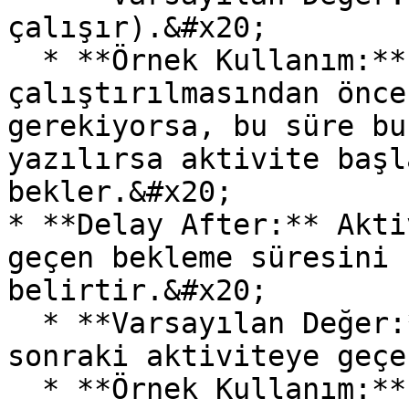
çalışır).&#x20;

  * **Örnek Kullanım:** Aktivitenin 
çalıştırılmasından önce
gerekiyorsa, bu süre bu
yazılırsa aktivite başl
bekler.&#x20;

* **Delay After:** Akti
geçen bekleme süresini 
belirtir.&#x20;

  * **Varsayılan Değer:** 0 (Bekleme olmadan bir 
sonraki aktiviteye geçe
  * **Örnek Kullanım:** İşlem tamamlandıktan sonra 