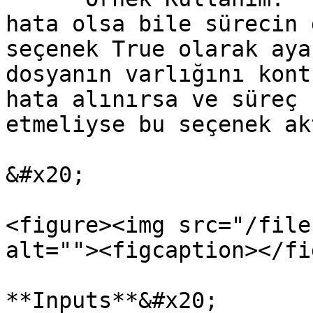
hata olsa bile sürecin 
seçenek True olarak aya
dosyanın varlığını kont
hata alınırsa ve süreç 
etmeliyse bu seçenek ak
&#x20;

<figure><img src="/file
alt=""><figcaption></fi
**Inputs**&#x20;
