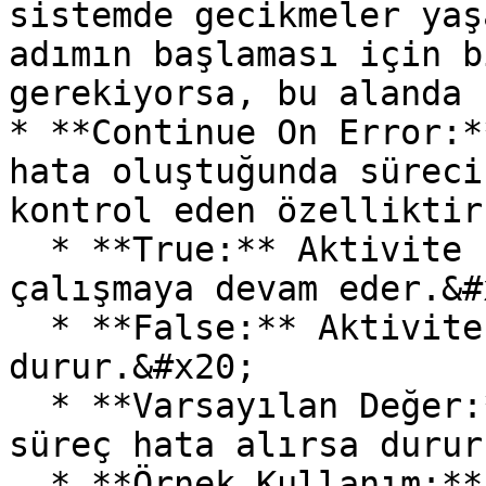
sistemde gecikmeler yaş
adımın başlaması için b
gerekiyorsa, bu alanda 
* **Continue On Error:*
hata oluştuğunda süreci
kontrol eden özelliktir
  * **True:** Aktivite hata aldığında bile süreç 
çalışmaya devam eder.&#x
  * **False:** Aktivite hata alırsa süreç 
durur.&#x20;

  * **Varsayılan Değer:** False (Varsayılan olarak 
süreç hata alırsa durur
  * **Örnek Kullanım:** Kritik olmayan işlemlerde 