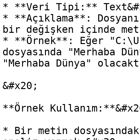
* **Veri Tipi:** Text&#x
* **Açıklama**: Dosyanı
bir değişken içinde met
* **Örnek**: Eğer "C:\U
dosyasında "Merhaba Dün
"Merhaba Dünya" olacakt
&#x20;

**Örnek Kullanım:**&#x20
* Bir metin dosyasındak