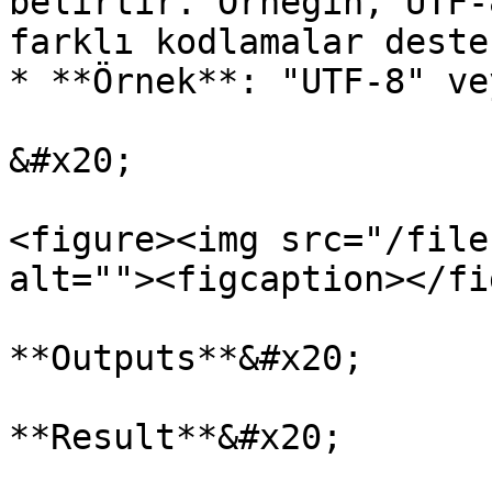
belirtir. Örneğin, UTF-
farklı kodlamalar deste
* **Örnek**: "UTF-8" ve
&#x20;

<figure><img src="/file
alt=""><figcaption></fi
**Outputs**&#x20;

**Result**&#x20;
