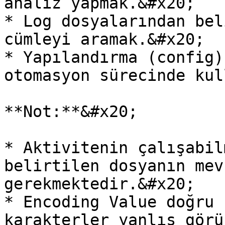
analiz yapmak.&#x20;

* Log dosyalarından bel
cümleyi aramak.&#x20;

* Yapılandırma (config)
otomasyon sürecinde kul
**Not:**&#x20;

* Aktivitenin çalışabil
belirtilen dosyanın mev
gerekmektedir.&#x20;

* Encoding Value doğru 
karakterler yanlış görü