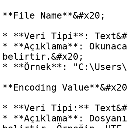
**File Name**&#x20;

* **Veri Tipi**: Text&#x
* **Açıklama**: Okunaca
belirtir.&#x20;

* **Örnek**: "C:\Users\
**Encoding Value**&#x20;
* **Veri Tipi:** Text&#x
* **Açıklama**: Dosyanı