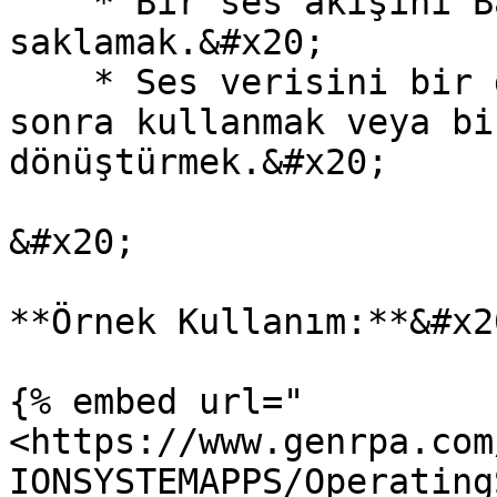
    * Bir ses akışını Base64 formatında işleyip 
saklamak.&#x20;

    * Ses verisini bir değişkene kaydedip daha 
sonra kullanmak veya bi
dönüştürmek.&#x20;

&#x20;

**Örnek Kullanım:**&#x20
{% embed url="
<https://www.genrpa.com
IONSYSTEMAPPS/Operating