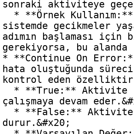
sonraki aktiviteye geçe
  * **Örnek Kullanım:** İşlem tamamlandıktan sonra 
sistemde gecikmeler yaş
adımın başlaması için b
gerekiyorsa, bu alanda 
* **Continue On Error:*
hata oluştuğunda süreci
kontrol eden özelliktir
  * **True:** Aktivite hata aldığında bile süreç 
çalışmaya devam eder.&#x
  * **False:** Aktivite hata alırsa süreç 
durur.&#x20;

  * **Varsayılan Değer:** False (Varsayılan olarak 