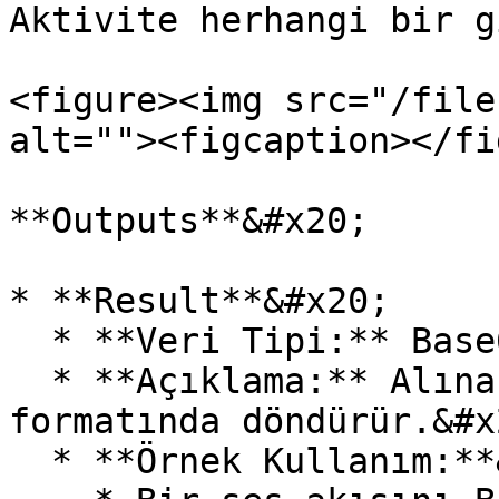
Aktivite herhangi bir g
<figure><img src="/file
alt=""><figcaption></fi
**Outputs**&#x20;

* **Result**&#x20;

  * **Veri Tipi:** Base64&#x20;

  * **Açıklama:** Alınan ses akışını Base64 
formatında döndürür.&#x2
  * **Örnek Kullanım:**&#x20;
