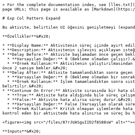
> For the complete documentation index, see [llms.txt](
page URLs; this page is available as [Markdown](https:/
# Exp Col Pattern Expand

Bu aktivite, belirtilen UI öğesini genişletmeyi (expand
**Özellikler**&#x20;

* **Display Name:** Aktivitenin süreç içinde ayırt edil
* **Description:** Aktivitenin işlevini açıklayan isteğ
* **Delay Before:** Aktivite başlamadan önce geçen bekl
  * **Varsayılan Değer:** 0 (Bekleme olmadan çalışır).&#x20;

  * **Örnek Kullanım:** Aktivitenin çalıştırılmasından önce belirli bir süre beklemek gerekiyorsa, bu süre burada belirtilir. Örneğin, 2 yazılırsa aktivite başlamadan 
önce 2 saniye bekler.&#x20;

* **Delay After:** Aktivite tamamlandıktan sonra geçen 
  * **Varsayılan Değer:** 0 (Bekleme olmadan bir sonraki aktiviteye geçer).&#x20;

  * **Örnek Kullanım:** İşlem tamamlandıktan sonra sistemde gecikmeler yaşanıyorsa ya da sonraki adımın başlaması için bir süre verilmesi gerekiyorsa, bu alanda 
belirtilir.&#x20;

* **Continue On Error:** Aktivite sırasında bir hata ol
  * **True:** Aktivite hata aldığında bile süreç çalışmaya devam eder.&#x20;

  * **False:** Aktivite hata alırsa süreç durur.&#x20;

  * **Varsayılan Değer:** False (Varsayılan olarak süreç hata alırsa durur).&#x20;

  * **Örnek Kullanım:** Kritik olmayan işlemlerde hata olsa bile sürecin devam etmesi isteniyorsa bu seçenek True olarak ayarlanır. Örneğin, bir dosyanın varlığını 
kontrol eden bir aktivitede hata alınırsa ve süreç bu h
<figure><img src="/files/87rJUASguIID2f8S88sW" alt=""><
**Inputs**&#x20;
