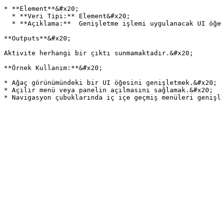
* **Element**&#x20;

  * **Veri Tipi:** Element&#x20;

  * **Açıklama:**  Genişletme işlemi uygulanacak UI öğesini belirtir.&#x20;

**Outputs**&#x20;

Aktivite herhangi bir çıktı sunmamaktadır.&#x20;

**Örnek Kullanım:**&#x20;

* Ağaç görünümündeki bir UI öğesini genişletmek.&#x20;

* Açılır menü veya panelin açılmasını sağlamak.&#x20;
