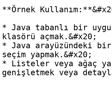
**Örnek Kullanım:**&#x20
* Java tabanlı bir uygu
klasörü açmak.&#x20;

* Java arayüzündeki bir
seçim yapmak.&#x20;

* Listeler veya ağaç ya