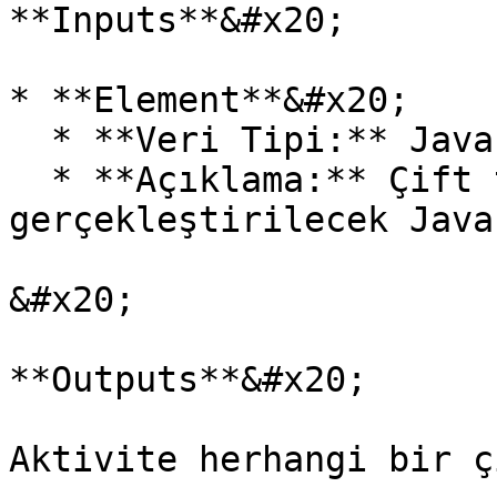
**Inputs**&#x20;

* **Element**&#x20;

  * **Veri Tipi:** Java Element&#x20;

  * **Açıklama:** Çift tıklama işlemi 
gerçekleştirilecek Java
&#x20;

**Outputs**&#x20;

Aktivite herhangi bir ç