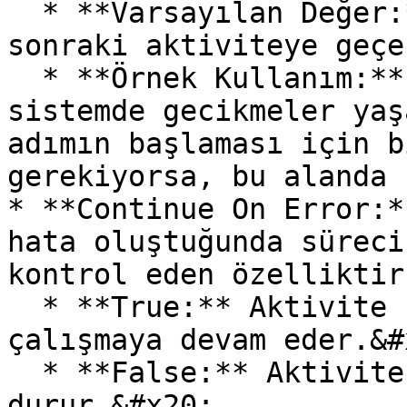
  * **Varsayılan Değer:** 0 (Bekleme olmadan bir 
sonraki aktiviteye geçe
  * **Örnek Kullanım:** İşlem tamamlandıktan sonra 
sistemde gecikmeler yaş
adımın başlaması için b
gerekiyorsa, bu alanda 
* **Continue On Error:*
hata oluştuğunda süreci
kontrol eden özelliktir
  * **True:** Aktivite hata aldığında bile süreç 
çalışmaya devam eder.&#x
  * **False:** Aktivite hata alırsa süreç 
durur.&#x20;
