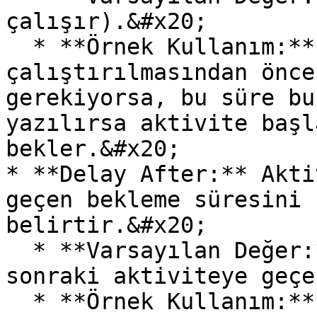
çalışır).&#x20;

  * **Örnek Kullanım:** Aktivitenin 
çalıştırılmasından önce
gerekiyorsa, bu süre bu
yazılırsa aktivite başl
bekler.&#x20;

* **Delay After:** Akti
geçen bekleme süresini 
belirtir.&#x20;

  * **Varsayılan Değer:** 0 (Bekleme olmadan bir 
sonraki aktiviteye geçe
  * **Örnek Kullanım:** İşlem tamamlandıktan sonra 