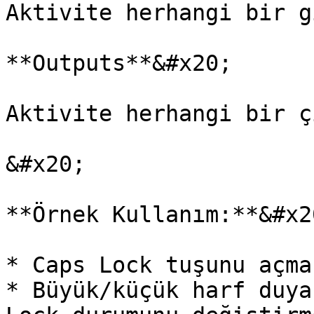
Aktivite herhangi bir g
**Outputs**&#x20;

Aktivite herhangi bir ç
&#x20;

**Örnek Kullanım:**&#x20
* Caps Lock tuşunu açma
* Büyük/küçük harf duya