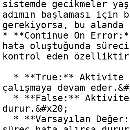
sistemde gecikmeler yaş
adımın başlaması için b
gerekiyorsa, bu alanda 
* **Continue On Error:*
hata oluştuğunda süreci
kontrol eden özelliktir
  * **True:** Aktivite hata aldığında bile süreç 
çalışmaya devam eder.&#x
  * **False:** Aktivite hata alırsa süreç 
durur.&#x20;

  * **Varsayılan Değer:** False (Varsayılan olarak 
süreç hata alırsa durur