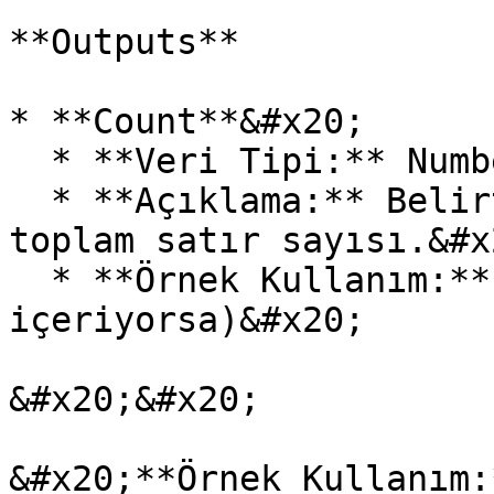
**Outputs**

* **Count**&#x20;

  * **Veri Tipi:** Number

  * **Açıklama:** Belirtilen Collection'daki 
toplam satır sayısı.&#x2
  * **Örnek Kullanım:**  10 (Collection 10 satır 
içeriyorsa)&#x20;

&#x20;&#x20;

&#x20;**Örnek Kullanım: