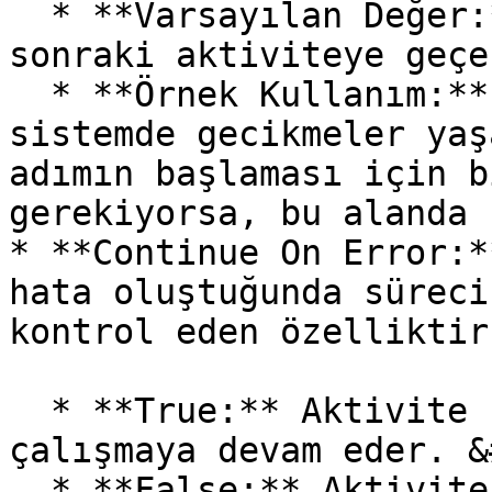
  * **Varsayılan Değer:** 0 (Bekleme olmadan bir 
sonraki aktiviteye geçe
  * **Örnek Kullanım:** İşlem tamamlandıktan sonra 
sistemde gecikmeler yaş
adımın başlaması için b
gerekiyorsa, bu alanda 
* **Continue On Error:*
hata oluştuğunda süreci
kontrol eden özelliktir
  * **True:** Aktivite hata aldığında bile süreç 
çalışmaya devam eder. &
  * **False:** Aktivite hata alırsa süreç durur. 