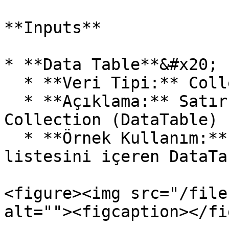
**Inputs**

* **Data Table**&#x20;

  * **Veri Tipi:** Collection&#x20;

  * **Açıklama:** Satır sayısı hesaplanacak 
Collection (DataTable) 
  * **Örnek Kullanım:** dt\_UrunListesi (Bir ürün 
listesini içeren DataTa
<figure><img src="/file
alt=""><figcaption></fi