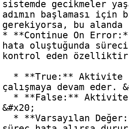
sistemde gecikmeler yaş
adımın başlaması için b
gerekiyorsa, bu alanda 
* **Continue On Error:*
hata oluştuğunda süreci
kontrol eden özelliktir
  * **True:** Aktivite hata aldığında bile süreç 
çalışmaya devam eder. &
  * **False:** Aktivite hata alırsa süreç durur. 
&#x20;

  * **Varsayılan Değer:** False (Varsayılan olarak 
süreç hata alırsa durur