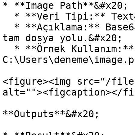
* **Image Path**&#x20;

  * **Veri Tipi:** Text&#x20;

  * **Açıklama:** Base64'e dönüştürülecek resmin 
tam dosya yolu.&#x20;

  * **Örnek Kullanım:** 
C:\Users\deneme\image.p
<figure><img src="/file
alt=""><figcaption></fi
**Outputs**&#x20;
