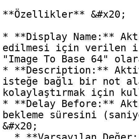
**Özellikler** &#x20;

* **Display Name:** Akt
edilmesi için verilen i
"Image To Base 64" olar
* **Description:** Akti
isteğe bağlı bir not al
kolaylaştırmak için kul
* **Delay Before:** Akt
bekleme süresini (saniy
&#x20;

  * **Varsayılan Değer:** 0 (Bekleme olmadan 