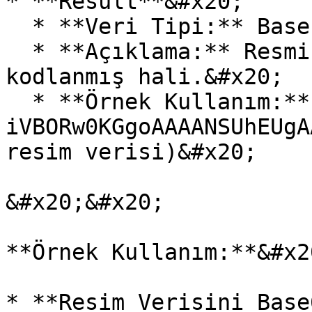
* **Result**&#x20;

  * **Veri Tipi:** Base 64&#x20;

  * **Açıklama:** Resmin Base 64 formatında 
kodlanmış hali.&#x20;

  * **Örnek Kullanım:** 
iVBORw0KGgoAAAANSUhEUgA
resim verisi)&#x20;

&#x20;&#x20;

**Örnek Kullanım:**&#x20
* **Resim Verisini Base