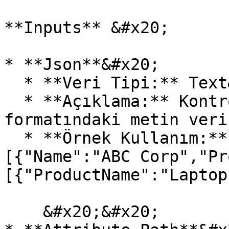
**Inputs** &#x20;

* **Json**&#x20;

  * **Veri Tipi:** Text&#x20;

  * **Açıklama:** Kontrol edilecek JSON 
formatındaki metin veri
  * **Örnek Kullanım:**  {"Manufacturers":\
[{"Name":"ABC Corp","Pr
[{"ProductName":"Laptop
    &#x20;&#x20;
