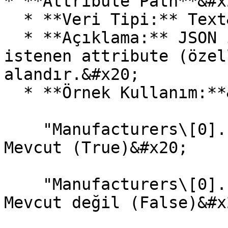
* **Attribute Path**&#x2
  * **Veri Tipi:** Text&#x20;

  * **Açıklama:** JSON içinde kontrol edilmek 
istenen attribute (özel
alandır.&#x20;

  * **Örnek Kullanım:**&#x20;

    "Manufacturers\[0].Products\[0].ProductName" → 
Mevcut (True)&#x20;

    "Manufacturers\[0].Products\[1].ProductName" → 
Mevcut değil (False)&#x2