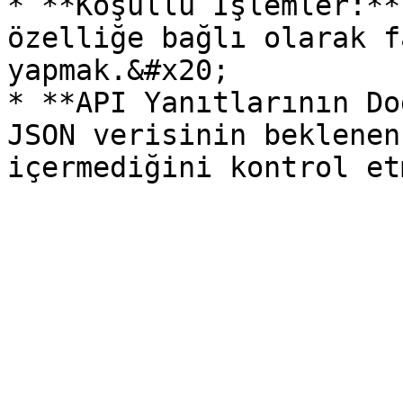
* **Koşullu İşlemler:**
özelliğe bağlı olarak f
yapmak.&#x20;

* **API Yanıtlarının Do
JSON verisinin beklenen