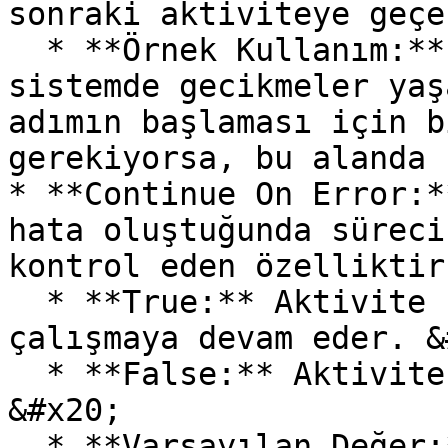
sonraki aktiviteye geçe
  * **Örnek Kullanım:** İşlem tamamlandıktan sonra 
sistemde gecikmeler yaş
adımın başlaması için b
gerekiyorsa, bu alanda 
* **Continue On Error:*
hata oluştuğunda süreci
kontrol eden özelliktir
  * **True:** Aktivite hata aldığında bile süreç 
çalışmaya devam eder. &
  * **False:** Aktivite hata alırsa süreç durur. 
&#x20;

  * **Varsayılan Değer:** False (Varsayılan olarak 