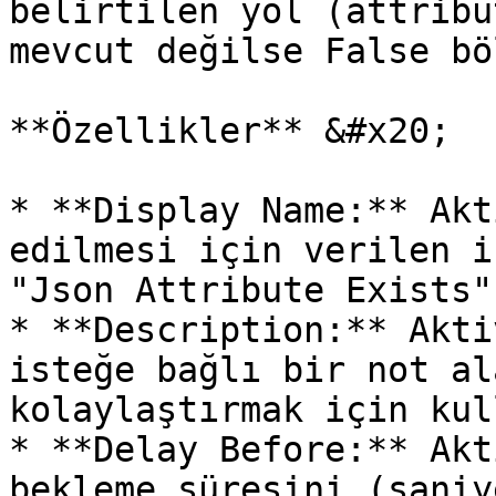
belirtilen yol (attribu
mevcut değilse False bö
**Özellikler** &#x20;

* **Display Name:** Akt
edilmesi için verilen i
"Json Attribute Exists"
* **Description:** Akti
isteğe bağlı bir not al
kolaylaştırmak için kul
* **Delay Before:** Akt
bekleme süresini (saniy