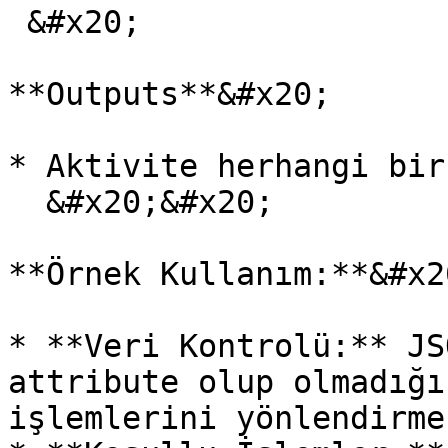
 &#x20;

**Outputs**&#x20;

* Aktivite herhangi bir
  &#x20;&#x20;

**Örnek Kullanım:**&#x20
* **Veri Kontrolü:** JS
attribute olup olmadığı
işlemlerini yönlendirme