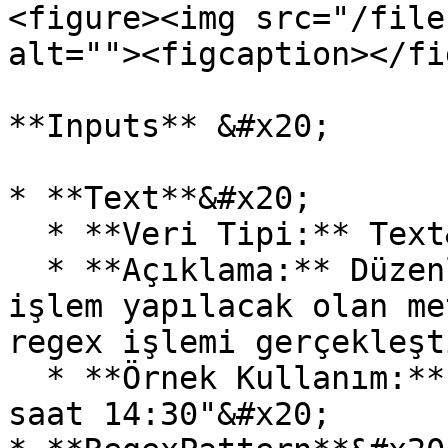
<figure><img src="/file
alt=""><figcaption></fi
**Inputs** &#x20;

* **Text**&#x20;

  * **Veri Tipi:** Text&#x20;

  * **Açıklama:** Düzenli ifadeler (regex) ile 
işlem yapılacak olan me
regex işlemi gerçekleşt
  * **Örnek Kullanım:** "Bugün hava 25 derece ve 
saat 14:30"&#x20;
