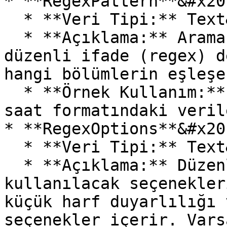
* **RegexPattern**&#x20;
  * **Veri Tipi:** Text&#x20;

  * **Açıklama:** Arama yapmak için kullanılacak 
düzenli ifade (regex) d
hangi bölümlerin eşleşe
  * **Örnek Kullanım:** "(\d+):(\d+)" (Bu örnekte 
saat formatındaki veril
* **RegexOptions**&#x20;
  * **Veri Tipi:** Text&#x20;

  * **Açıklama:** Düzenli ifade işlemlerinde 
kullanılacak seçenekler
küçük harf duyarlılığı 
seçenekler içerir. Vars