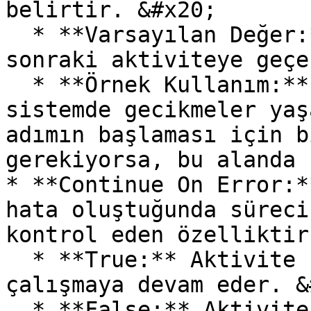
belirtir. &#x20;

  * **Varsayılan Değer:** 0 (Bekleme olmadan bir 
sonraki aktiviteye geçe
  * **Örnek Kullanım:** İşlem tamamlandıktan sonra 
sistemde gecikmeler yaş
adımın başlaması için b
gerekiyorsa, bu alanda 
* **Continue On Error:*
hata oluştuğunda süreci
kontrol eden özelliktir
  * **True:** Aktivite hata aldığında bile süreç 
çalışmaya devam eder. &
  * **False:** Aktivite hata alırsa süreç durur. 