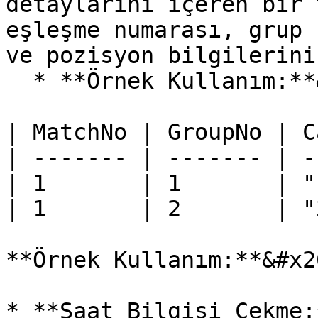
detaylarını içeren bir 
eşleşme numarası, grup 
ve pozisyon bilgilerini
  * **Örnek Kullanım:**&#x20;

| MatchNo | GroupNo | C
| ------- | ------- | -
| 1       | 1       | "
| 1       | 2       | "
**Örnek Kullanım:**&#x20
* **Saat Bilgisi Çekme: