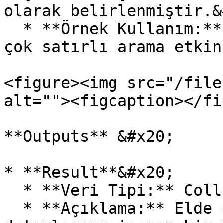
olarak belirlenmiştir.&
  * **Örnek Kullanım:** "Multiline" (Bu seçenekle 
çok satırlı arama etkin
<figure><img src="/file
alt=""><figcaption></fi
**Outputs** &#x20;

* **Result**&#x20;

  * **Veri Tipi:** Collection&#x20;

  * **Açıklama:** Elde edilen regex eşleşmelerinin 