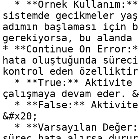
  * **Örnek Kullanım:** İşlem tamamlandıktan sonra 
sistemde gecikmeler yaş
adımın başlaması için b
gerekiyorsa, bu alanda 
* **Continue On Error:*
hata oluştuğunda süreci
kontrol eden özelliktir
  * **True:** Aktivite hata aldığında bile süreç 
çalışmaya devam eder. &
  * **False:** Aktivite hata alırsa süreç durur. 
&#x20;

  * **Varsayılan Değer:** False (Varsayılan olarak 
süreç hata alırsa durur