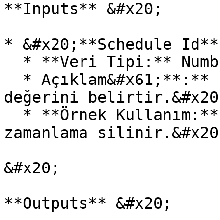
**Inputs** &#x20;

* &#x20;**Schedule Id**
  * **Veri Tipi:** Number&#x20;

  * Açıklam&#x61;**:** Silinecek zamanlamanın ID 
değerini belirtir.&#x20;
  * **Örnek Kullanım:** 12345 → Bu ID’ye sahip 
zamanlama silinir.&#x20;
&#x20;

**Outputs** &#x20;
