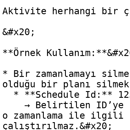
Aktivite herhangi bir ç
&#x20;

**Örnek Kullanım:**&#x20
* Bir zamanlamayı silme
olduğu bir planı silmek
  * **Schedule Id:** 12345 \

    → Belirtilen ID’ye sahip zamanlama silinir ve 
o zamanlama ile ilgili 