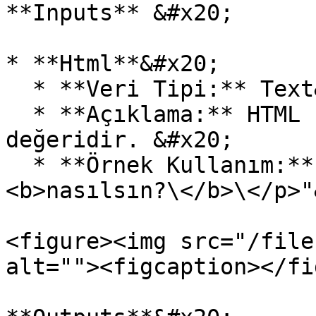
**Inputs** &#x20;

* **Html**&#x20;

  * **Veri Tipi:** Text&#x20;

  * **Açıklama:** HTML formatındaki metin 
değeridir. &#x20;

  * **Örnek Kullanım:** "\<p>Merhaba, \
<b>nasılsın?\</b>\</p>"
<figure><img src="/file
alt=""><figcaption></fi