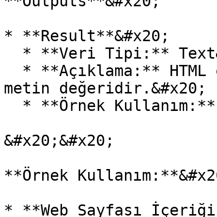
**Outputs**&#x20;

* **Result**&#x20;

  * **Veri Tipi:** Text&#x20;

  * **Açıklama:** HTML etiketleri temizlenmiş düz 
metin değeridir.&#x20;

  * **Örnek Kullanım:** "Merhaba, nasılsın?"&#x20;

&#x20;&#x20;

**Örnek Kullanım:**&#x20
* **Web Sayfası İçeriği