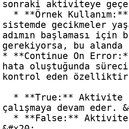
sonraki aktiviteye geçe
  * **Örnek Kullanım:** İşlem tamamlandıktan sonra 
sistemde gecikmeler yaş
adımın başlaması için b
gerekiyorsa, bu alanda 
* **Continue On Error:*
hata oluştuğunda süreci
kontrol eden özelliktir
  * **True:** Aktivite hata aldığında bile süreç 
çalışmaya devam eder. &
  * **False:** Aktivite hata alırsa süreç durur. 
&#x20;
