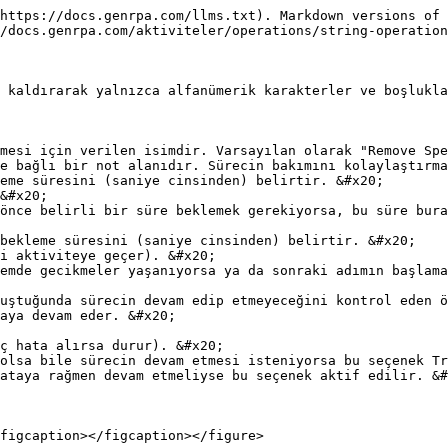
https://docs.genrpa.com/llms.txt). Markdown versions of 
/docs.genrpa.com/aktiviteler/operations/string-operation
 kaldırarak yalnızca alfanümerik karakterler ve boşlukla
mesi için verilen isimdir. Varsayılan olarak "Remove Spe
e bağlı bir not alanıdır. Sürecin bakımını kolaylaştırma
eme süresini (saniye cinsinden) belirtir. &#x20;

bekleme süresini (saniye cinsinden) belirtir. &#x20;

uştuğunda sürecin devam edip etmeyeceğini kontrol eden ö
ataya rağmen devam etmeliyse bu seçenek aktif edilir. &#
figcaption></figcaption></figure>
