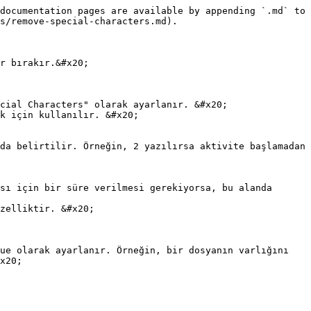
documentation pages are available by appending `.md` to 
s/remove-special-characters.md).

r bırakır.&#x20;

cial Characters" olarak ayarlanır. &#x20;

k için kullanılır. &#x20;

zelliktir. &#x20;

x20;
