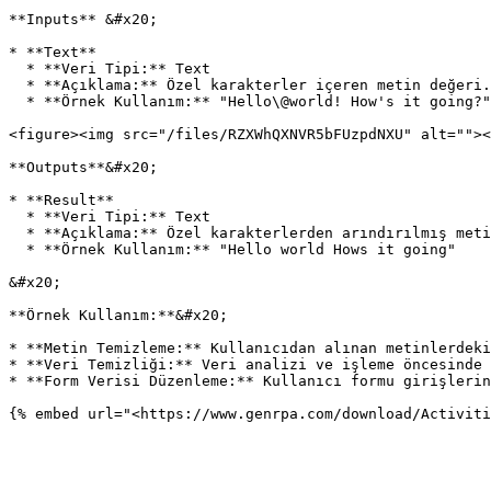
**Inputs** &#x20;

* **Text**

  * **Veri Tipi:** Text

  * **Açıklama:** Özel karakterler içeren metin değeri.

  * **Örnek Kullanım:** "Hello\@world! How's it going?"

<figure><img src="/files/RZXWhQXNVR5bFUzpdNXU" alt=""><
**Outputs**&#x20;

* **Result**

  * **Veri Tipi:** Text

  * **Açıklama:** Özel karakterlerden arındırılmış metin.

  * **Örnek Kullanım:** "Hello world Hows it going"

&#x20;

**Örnek Kullanım:**&#x20;

* **Metin Temizleme:** Kullanıcıdan alınan metinlerdeki
* **Veri Temizliği:** Veri analizi ve işleme öncesinde 
* **Form Verisi Düzenleme:** Kullanıcı formu girişlerin