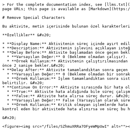
> For the complete documentation index, see [llms.txt](
page URLs; this page is available as [Markdown](https:/
# Remove Special Characters

Bu aktivite, metin içerisinde bulunan özel karakterleri
**Özellikler** &#x20;

* **Display Name:** Aktivitenin süreç içinde ayırt edil
* **Description:** Aktivitenin işlevini açıklayan isteğ
* **Delay Before:** Aktivite başlamadan önce geçen bekl
  * **Varsayılan Değer:** 0 (Bekleme olmadan çalışır). &#x20;

  * **Örnek Kullanım:** Aktivitenin çalıştırılmasından önce belirli bir süre beklemek gerekiyorsa, bu süre burada belirtilir. Örneğin, 2 yazılırsa aktivite başlamadan 
önce 2 saniye bekler.&#x20;

* **Delay After:** Aktivite tamamlandıktan sonra geçen 
  * **Varsayılan Değer:** 0 (Bekleme olmadan bir sonraki aktiviteye geçer). &#x20;

  * **Örnek Kullanım:** İşlem tamamlandıktan sonra sistemde gecikmeler yaşanıyorsa ya da sonraki adımın başlaması için bir süre verilmesi gerekiyorsa, bu alanda 
belirtilir. &#x20;

* **Continue On Error:** Aktivite sırasında bir hata ol
  * **True:** Aktivite hata aldığında bile süreç çalışmaya devam eder. &#x20;

  * **False:** Aktivite hata alırsa süreç durur. &#x20;

  * **Varsayılan Değer:** False (Varsayılan olarak süreç hata alırsa durur). &#x20;

  * **Örnek Kullanım:** Kritik olmayan işlemlerde hata olsa bile sürecin devam etmesi isteniyorsa bu seçenek True olarak ayarlanır. Örneğin, bir dosyanın varlığını 
kontrol eden bir aktivitede hata alınırsa ve süreç bu h
&#x20;

<figure><img src="/files/SZhmuXRRa7OFyeWMpUwI" alt=""><