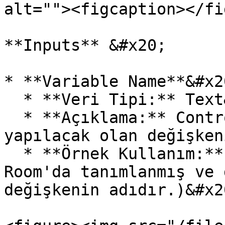
alt=""><figcaption></fi
**Inputs** &#x20;

* **Variable Name**&#x20
  * **Veri Tipi:** Text&#x20;

  * **Açıklama:** Control Room üzerinden okuma 
yapılacak olan değişken
  * **Örnek Kullanım:** "UserStatus" (Bu, Control 
Room'da tanımlanmış ve 
değişkenin adıdır.)&#x20