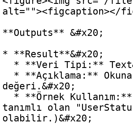
<figure><img src="/file
alt=""><figcaption></fi
**Outputs** &#x20;

* **Result**&#x20;

  * **Veri Tipi:** Text&#x20;

  * **Açıklama:** Okunan global değişkenin 
değeri.&#x20;

  * **Örnek Kullanım:** "Active" (Control Room'da 
tanımlı olan "UserStatu
olabilir.)&#x20;
