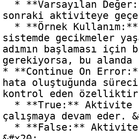
  * **Varsayılan Değer:** 0 (Bekleme olmadan bir 
sonraki aktiviteye geçe
  * **Örnek Kullanım:** İşlem tamamlandıktan sonra 
sistemde gecikmeler yaş
adımın başlaması için b
gerekiyorsa, bu alanda 
* **Continue On Error:*
hata oluştuğunda süreci
kontrol eden özelliktir
  * **True:** Aktivite hata aldığında bile süreç 
çalışmaya devam eder. &
  * **False:** Aktivite hata alırsa süreç durur. 
&#x20;
