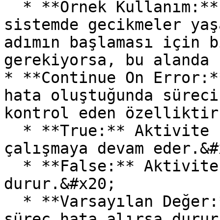
  * **Örnek Kullanım:** İşlem tamamlandıktan sonra 
sistemde gecikmeler yaş
adımın başlaması için b
gerekiyorsa, bu alanda 
* **Continue On Error:*
hata oluştuğunda süreci
kontrol eden özelliktir
  * **True:** Aktivite hata aldığında bile süreç 
çalışmaya devam eder.&#x
  * **False:** Aktivite hata alırsa süreç 
durur.&#x20;

  * **Varsayılan Değer:** False (Varsayılan olarak 
süreç hata alırsa durur