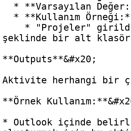
  * **Varsayılan Değer:** InboxSubFolder&#x20;

  * **Kullanım Örneği:**&#x20;

    * "Projeler" girildiğinde, Inbox\Projeler 
şeklinde bir alt klasör
**Outputs**&#x20;

Aktivite herhangi bir ç
**Örnek Kullanım:**&#x20
* Outlook içinde belirl