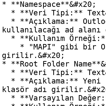
* **Namespace**&#x20;

  * **Veri Tipi:** Text&#x20;

  * **Açıklama:** Outlook nesnelerinin 
kullanılacağı ad alanı 
  * **Kullanım Örneği:**&#x20;

    * "MAPI" gibi bir Outlook Namespace değeri 
girilir.&#x20;

* **Root Folder Name**&
  * **Veri Tipi:** Text&#x20;

  * **Açıklama:** Yeni klasörün oluşturulacağı kök 
klasör adı girilir.&#x20
  * **Varsayılan Değer:** olFolderInbox&#x20;
