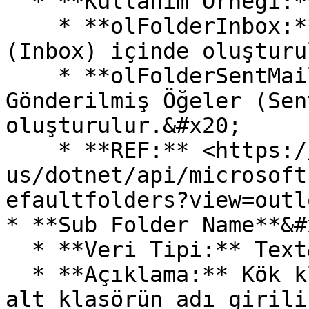
  * **Kullanım Örneği:**&#x20;

    * **olFolderInbox:** Yeni klasör, Gelen Kutusu 
(Inbox) içinde oluşturu
    * **olFolderSentMail:** Yeni klasör, 
Gönderilmiş Öğeler (Sen
oluşturulur.&#x20;

    * **REF:** <https://docs.microsoft.com/en-
us/dotnet/api/microsoft
efaultfolders?view=outl
* **Sub Folder Name**&#x
  * **Veri Tipi:** Text&#x20;

  * **Açıklama:** Kök klasör altında oluşturulacak 
alt klasörün adı girili