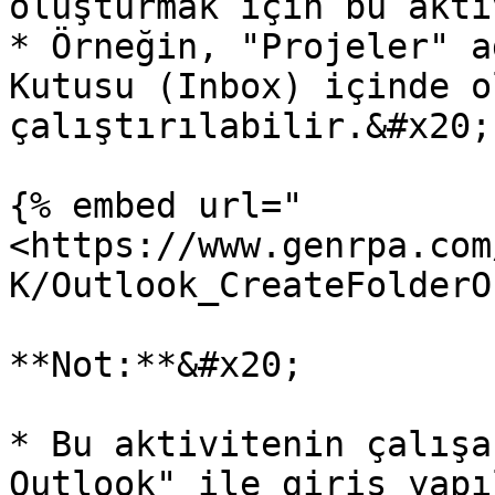
oluşturmak için bu akti
* Örneğin, "Projeler" a
Kutusu (Inbox) içinde o
çalıştırılabilir.&#x20;

{% embed url="
<https://www.genrpa.com
K/Outlook_CreateFolderO
**Not:**&#x20;

* Bu aktivitenin çalışa
Outlook" ile giriş yapı