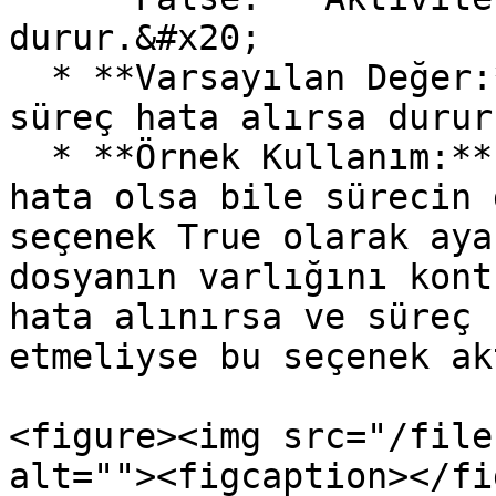
durur.&#x20;

  * **Varsayılan Değer:** False (Varsayılan olarak 
süreç hata alırsa durur
  * **Örnek Kullanım:** Kritik olmayan işlemlerde 
hata olsa bile sürecin 
seçenek True olarak aya
dosyanın varlığını kont
hata alınırsa ve süreç 
etmeliyse bu seçenek ak
<figure><img src="/file
alt=""><figcaption></fi