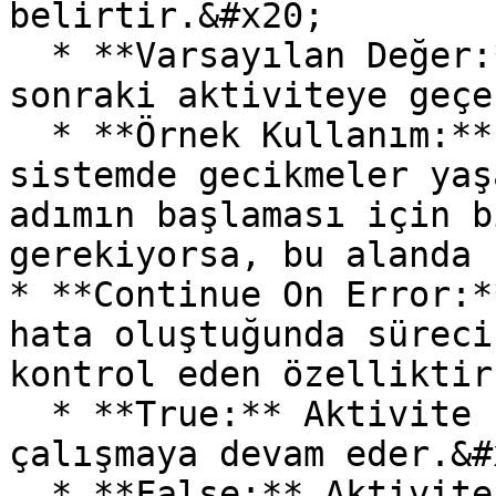
belirtir.&#x20;

  * **Varsayılan Değer:** 0 (Bekleme olmadan bir 
sonraki aktiviteye geçe
  * **Örnek Kullanım:** İşlem tamamlandıktan sonra 
sistemde gecikmeler yaş
adımın başlaması için b
gerekiyorsa, bu alanda 
* **Continue On Error:*
hata oluştuğunda süreci
kontrol eden özelliktir
  * **True:** Aktivite hata aldığında bile süreç 
çalışmaya devam eder.&#x
  * **False:** Aktivite hata alırsa süreç 