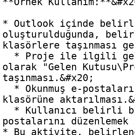
**Örnek Kullanım:**&#x20
* Outlook içinde belirl
oluşturulduğunda, belir
klasörlere taşınması ge
  * Proje ile ilgili gelen e-postaların otomatik 
olarak "Gelen Kutusu\Pr
taşınması.&#x20;

  * Okunmuş e-postaların belirli bir arşiv 
klasörüne aktarılması.&
  * Kullanıcı belirli bir filtreye göre e-
postalarını düzenlemek 
* Bu aktivite, belirlen