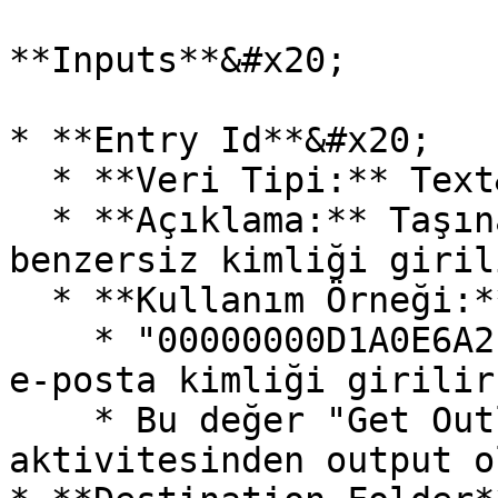
**Inputs**&#x20;

* **Entry Id**&#x20;

  * **Veri Tipi:** Text&#x20;

  * **Açıklama:** Taşınacak e-posta mesajının 
benzersiz kimliği giril
  * **Kullanım Örneği:**&#x20;

    * "00000000D1A0E6A2E4B..." gibi benzersiz bir 
e-posta kimliği girilir
    * Bu değer "Get Outlook Mail Messages" 
aktivitesinden output o