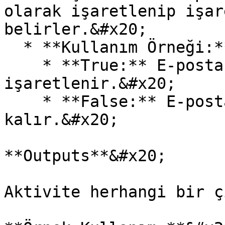
olarak işaretlenip işar
belirler.&#x20;

  * **Kullanım Örneği:**&#x20;

    * **True:** E-posta taşınırken okunmuş olarak 
işaretlenir.&#x20;

    * **False:** E-posta okunmamış olarak 
kalır.&#x20;

**Outputs**&#x20;

Aktivite herhangi bir ç