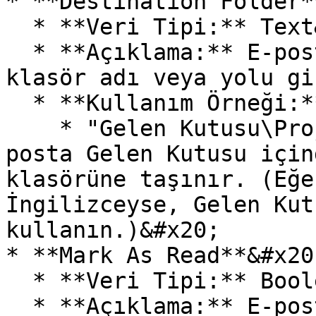
* **Destination Folder*
  * **Veri Tipi:** Text&#x20;

  * **Açıklama:** E-postanın taşınacağı hedef 
klasör adı veya yolu gi
  * **Kullanım Örneği:**&#x20;

    * "Gelen Kutusu\Projeler" yazıldığında, e-
posta Gelen Kutusu için
klasörüne taşınır. (Eğe
İngilizceyse, Gelen Kut
kullanın.)&#x20;

* **Mark As Read**&#x20;
  * **Veri Tipi:** Boolean&#x20;

  * **Açıklama:** E-postanın taşınırken okunmuş 