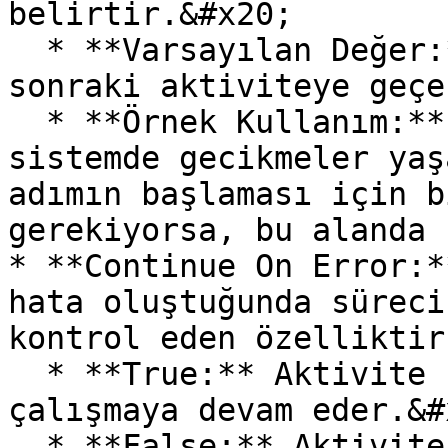
belirtir.&#x20;

  * **Varsayılan Değer:** 0 (Bekleme olmadan bir 
sonraki aktiviteye geçe
  * **Örnek Kullanım:** İşlem tamamlandıktan sonra 
sistemde gecikmeler yaş
adımın başlaması için b
gerekiyorsa, bu alanda 
* **Continue On Error:*
hata oluştuğunda süreci
kontrol eden özelliktir
  * **True:** Aktivite hata aldığında bile süreç 
çalışmaya devam eder.&#x
  * **False:** Aktivite hata alırsa süreç 