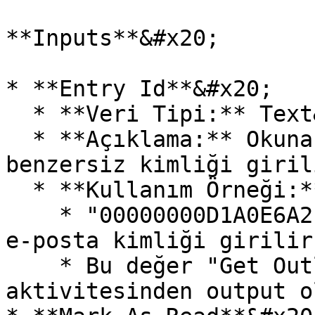
**Inputs**&#x20;

* **Entry Id**&#x20;

  * **Veri Tipi:** Text&#x20;

  * **Açıklama:** Okunacak e-posta mesajının 
benzersiz kimliği giril
  * **Kullanım Örneği:**&#x20;

    * "00000000D1A0E6A2E4B..." gibi benzersiz bir 
e-posta kimliği girilir
    * Bu değer "Get Outlook Mail Messages" 
aktivitesinden output o