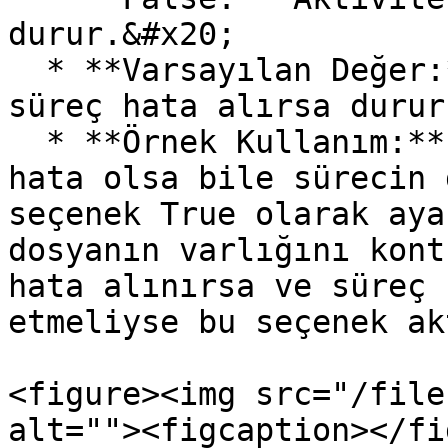
durur.&#x20;

  * **Varsayılan Değer:** False (Varsayılan olarak 
süreç hata alırsa durur
  * **Örnek Kullanım:** Kritik olmayan işlemlerde 
hata olsa bile sürecin 
seçenek True olarak aya
dosyanın varlığını kont
hata alınırsa ve süreç 
etmeliyse bu seçenek ak
<figure><img src="/file
alt=""><figcaption></fi