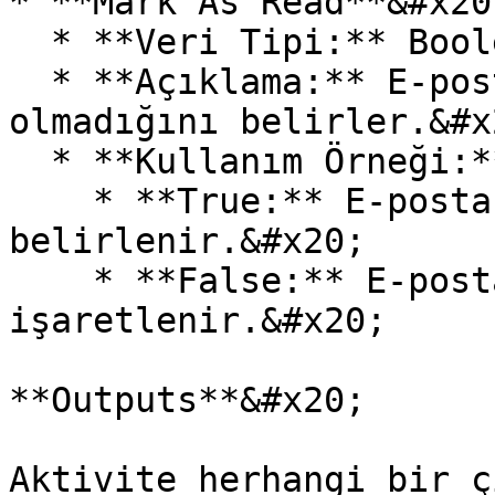
* **Mark As Read**&#x20;
  * **Veri Tipi:** Boolean&#x20;

  * **Açıklama:** E-postanın okunmamış olup 
olmadığını belirler.&#x2
  * **Kullanım Örneği:**&#x20;

    * **True:** E-posta okunmamış olarak 
belirlenir.&#x20;

    * **False:** E-posta okundu olarak 
işaretlenir.&#x20;

**Outputs**&#x20;

Aktivite herhangi bir ç