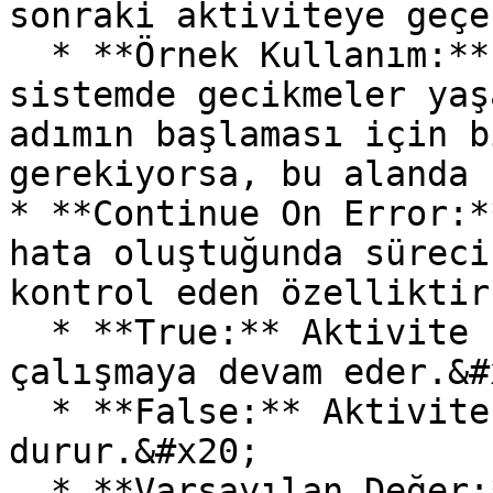
sonraki aktiviteye geçe
  * **Örnek Kullanım:** İşlem tamamlandıktan sonra 
sistemde gecikmeler yaş
adımın başlaması için b
gerekiyorsa, bu alanda 
* **Continue On Error:*
hata oluştuğunda süreci
kontrol eden özelliktir
  * **True:** Aktivite hata aldığında bile süreç 
çalışmaya devam eder.&#x
  * **False:** Aktivite hata alırsa süreç 
durur.&#x20;

  * **Varsayılan Değer:** False (Varsayılan olarak 