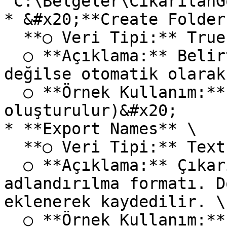
"C:\Belgeler\CikarilanG
* &#x20;**Create Folder
  **○ Veri Tipi:** True False \

  ○ **Açıklama:** Belirtilen klasör yolu mevcut 
değilse otomatik olarak
  ○ **Örnek Kullanım:** "True" (Klasör yoksa 
oluşturulur)&#x20;

* **Export Names** \

  **○ Veri Tipi:** Text \

  ○ **Açıklama:** Çıkarılan görüntülerin 
adlandırılma formatı. D
eklenerek kaydedilir. \

  ○ **Örnek Kullanım:** "Gorsel\_" (Dosyalar 