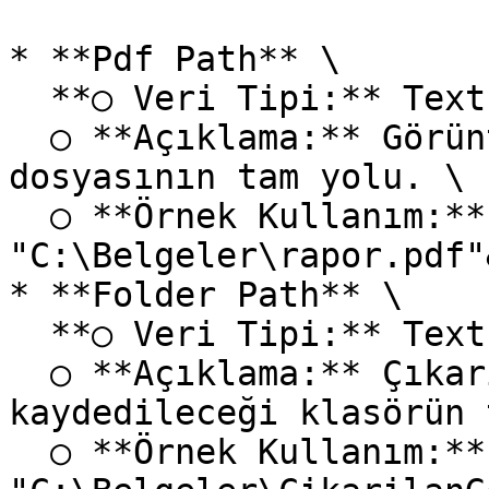
* **Pdf Path** \

  **○ Veri Tipi:** Text \

  ○ **Açıklama:** Görüntülerin çıkarılacağı PDF 
dosyasının tam yolu. \

  ○ **Örnek Kullanım:** 
"C:\Belgeler\rapor.pdf"
* **Folder Path** \

  **○ Veri Tipi:** Text \

  ○ **Açıklama:** Çıkarılan görüntülerin 
kaydedileceği klasörün 
  ○ **Örnek Kullanım:** 