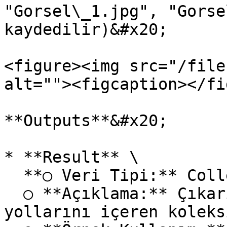
"Gorsel\_1.jpg", "Gorse
kaydedilir)&#x20;

<figure><img src="/file
alt=""><figcaption></fi
**Outputs**&#x20;

* **Result** \

  **○ Veri Tipi:** Collection / Datatable \

  ○ **Açıklama:** Çıkarılan tüm görüntülerin 
yollarını içeren koleks