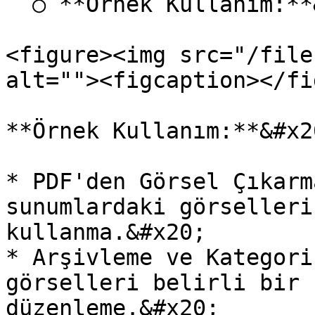
  ○ **Örnek Kullanım:**&#x20;

<figure><img src="/file
alt=""><figcaption></fi
**Örnek Kullanım:**&#x20
* PDF'den Görsel Çıkarm
sunumlardaki görselleri
kullanma.&#x20;

* Arşivleme ve Kategori
görselleri belirli bir 
düzenleme.&#x20;
