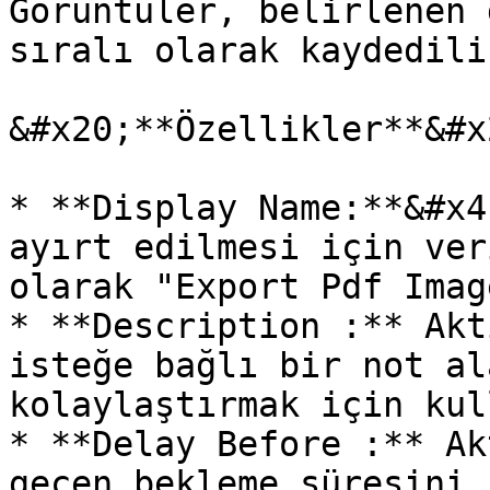
Görüntüler, belirlenen 
sıralı olarak kaydedili
&#x20;**Özellikler**&#x2
* **Display Name:**&#x4
ayırt edilmesi için ver
olarak "Export Pdf Imag
* **Description :** Akt
isteğe bağlı bir not al
kolaylaştırmak için kul
* **Delay Before :** Ak
geçen bekleme süresini 