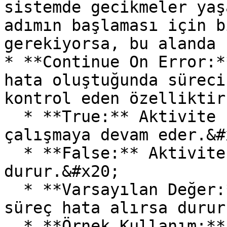
sistemde gecikmeler yaş
adımın başlaması için b
gerekiyorsa, bu alanda 
* **Continue On Error:*
hata oluştuğunda süreci
kontrol eden özelliktir
  * **True:** Aktivite hata aldığında bile süreç 
çalışmaya devam eder.&#x
  * **False:** Aktivite hata alırsa süreç 
durur.&#x20;

  * **Varsayılan Değer:** False (Varsayılan olarak 
süreç hata alırsa durur
  * **Örnek Kullanım:** Kritik olmayan işlemlerde 