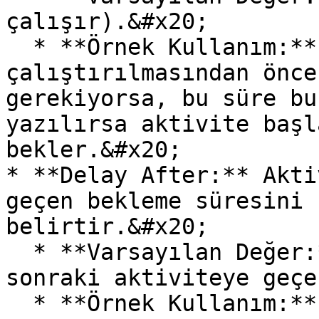
çalışır).&#x20;

  * **Örnek Kullanım:** Aktivitenin 
çalıştırılmasından önce
gerekiyorsa, bu süre bu
yazılırsa aktivite başl
bekler.&#x20;

* **Delay After:** Akti
geçen bekleme süresini 
belirtir.&#x20;

  * **Varsayılan Değer:** 0 (Bekleme olmadan bir 
sonraki aktiviteye geçe
  * **Örnek Kullanım:** İşlem tamamlandıktan sonra 