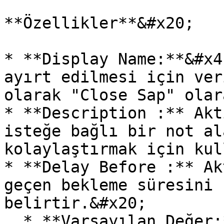
**Özellikler**&#x20;

* **Display Name:**&#x4
ayırt edilmesi için ver
olarak "Close Sap" olar
* **Description :** Akt
isteğe bağlı bir not al
kolaylaştırmak için kul
* **Delay Before :** Ak
geçen bekleme süresini 
belirtir.&#x20;

  * **Varsayılan Değer:** 0 (Bekleme olmadan 