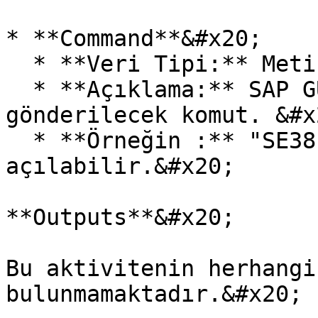
* **Command**&#x20;

  * **Veri Tipi:** Metin (Text)&#x20;

  * **Açıklama:** SAP GUI'nin komut çubuğuna 
gönderilecek komut. &#x2
  * **Örneğin :** "SE38" komutu ile ABAP Editor 
açılabilir.&#x20;

**Outputs**&#x20;

Bu aktivitenin herhangi
bulunmamaktadır.&#x20;
