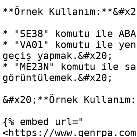
**Örnek Kullanım:**&#x20
* "SE38" komutu ile ABA
* "VA01" komutu ile yen
geçiş yapmak.&#x20;

* "ME23N" komutu ile sa
görüntülemek.&#x20;

&#x20;**Örnek Kullanım:
{% embed url="
<https://www.genrpa.com