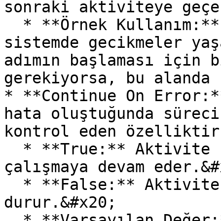
sonraki aktiviteye geçe
  * **Örnek Kullanım:** İşlem tamamlandıktan sonra 
sistemde gecikmeler yaş
adımın başlaması için b
gerekiyorsa, bu alanda 
* **Continue On Error:*
hata oluştuğunda süreci
kontrol eden özelliktir
  * **True:** Aktivite hata aldığında bile süreç 
çalışmaya devam eder.&#x
  * **False:** Aktivite hata alırsa süreç 
durur.&#x20;

  * **Varsayılan Değer:** False (Varsayılan olarak 