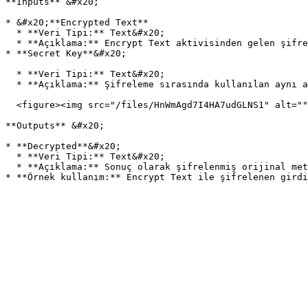
**Inputs** &#x20;

* &#x20;**Encrypted Text**

  * **Veri Tipi:** Text&#x20;

  * **Açıklama:** Encrypt Text aktivisinden gelen şifrelenmiş string yazılır.

* **Secret Key**&#x20;

  * **Veri Tipi:** Text&#x20;

  * **Açıklama:** Şifreleme sırasında kullanılan aynı anahtar yazılır.

  <figure><img src="/files/HnWmAgd7I4HA7udGLNS1" alt=""><figcaption></figcaption></figure>

**Outputs** &#x20;

* **Decrypted**&#x20;

  * **Veri Tipi:** Text&#x20;

  * **Açıklama:** Sonuç olarak şifrelenmiş orijinal metni verir.
