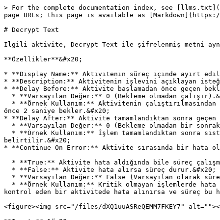
> For the complete documentation index, see [llms.txt](
page URLs; this page is available as [Markdown](https:/
# Decrypt Text

İlgili aktivite, Decrypt Text ile şifrelenmiş metni ayn
**Özellikler**&#x20;

* **Display Name:** Aktivitenin süreç içinde ayırt edil
* **Description:** Aktivitenin işlevini açıklayan isteğ
* **Delay Before:** Aktivite başlamadan önce geçen bekl
  * **Varsayılan Değer:** 0 (Bekleme olmadan çalışır).&#x20;

  * **Örnek Kullanım:** Aktivitenin çalıştırılmasından önce belirli bir süre beklemek gerekiyorsa, bu süre burada belirtilir. Örneğin, 2 yazılırsa aktivite başlamadan 
önce 2 saniye bekler.&#x20;

* **Delay After:** Aktivite tamamlandıktan sonra geçen 
  * **Varsayılan Değer:** 0 (Bekleme olmadan bir sonraki aktiviteye geçer).&#x20;

  * **Örnek Kullanım:** İşlem tamamlandıktan sonra sistemde gecikmeler yaşanıyorsa ya da sonraki adımın başlaması için bir süre verilmesi gerekiyorsa, bu alanda 
belirtilir.&#x20;

* **Continue On Error:** Aktivite sırasında bir hata ol
  * **True:** Aktivite hata aldığında bile süreç çalışmaya devam eder.&#x20;

  * **False:** Aktivite hata alırsa süreç durur.&#x20;

  * **Varsayılan Değer:** False (Varsayılan olarak süreç hata alırsa durur).&#x20;

  * **Örnek Kullanım:** Kritik olmayan işlemlerde hata olsa bile sürecin devam etmesi isteniyorsa bu seçenek True olarak ayarlanır. Örneğin, bir dosyanın varlığını 
kontrol eden bir aktivitede hata alınırsa ve süreç bu h
<figure><img src="/files/dXQ1uuASReQEMM7FKEY7" alt=""><