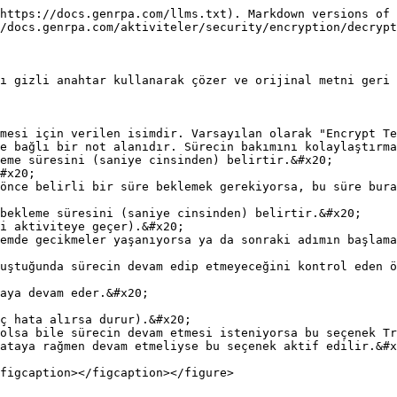
https://docs.genrpa.com/llms.txt). Markdown versions of 
/docs.genrpa.com/aktiviteler/security/encryption/decrypt
ı gizli anahtar kullanarak çözer ve orijinal metni geri 
mesi için verilen isimdir. Varsayılan olarak "Encrypt Te
e bağlı bir not alanıdır. Sürecin bakımını kolaylaştırma
eme süresini (saniye cinsinden) belirtir.&#x20;

bekleme süresini (saniye cinsinden) belirtir.&#x20;

uştuğunda sürecin devam edip etmeyeceğini kontrol eden ö
ataya rağmen devam etmeliyse bu seçenek aktif edilir.&#x
figcaption></figcaption></figure>
