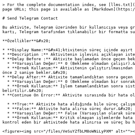
> For the complete documentation index, see [llms.txt](
page URLs; this page is available as [Markdown](https:/
# Send Telegram Contact

Bu aktivite, Telegram üzerinden bir kullanıcıya veya gr
kartı, Telegram tarafından tıklanabilir bir formatta su
**Özellikler**&#x20;

* **Display Name:**&#x41;ktivitenin süreç içinde ayırt 
* **Description :** Aktivitenin işlevini açıklayan iste
* **Delay Before :** Aktivite başlamadan önce geçen bek
  * **Varsayılan Değer:** 0 (Bekleme olmadan çalışır).&#x20;

  * **Örnek Kullanım:** Aktivitenin çalıştırılmasından önce belirli bir süre beklemek gerekiyorsa, bu süre burada belirtilir. Örneğin, 2 yazılırsa aktivite başlamadan 
önce 2 saniye bekler.&#x20;

* **Delay After:** Aktivite tamamlandıktan sonra geçen 
  * **Varsayılan Değer:** 0 (Bekleme olmadan bir sonraki aktiviteye geçer).&#x20;

  * **Örnek Kullanım:** İşlem tamamlandıktan sonra sistemde gecikmeler yaşanıyorsa ya da sonraki adımın başlaması için bir süre verilmesi gerekiyorsa, bu alanda 
belirtilir.&#x20;

* **Continue On Error:** Aktivite sırasında bir hata ol
  * **True:** Aktivite hata aldığında bile süreç çalışmaya devam eder.&#x20;

  * **False:** Aktivite hata alırsa süreç durur.&#x20;

  * **Varsayılan Değer:** False (Varsayılan olarak süreç hata alırsa durur).&#x20;

  * **Örnek Kullanım:** Kritik olmayan işlemlerde hata olsa bile sürecin devam etmesi isteniyorsa bu seçenek True olarak ayarlanır. Örneğin, bir dosyanın varlığını 
kontrol eden bir aktivitede hata alınırsa ve süreç bu h
<figure><img src="/files/VeSuYZfbLM8oWNiLyPXM" alt=""><