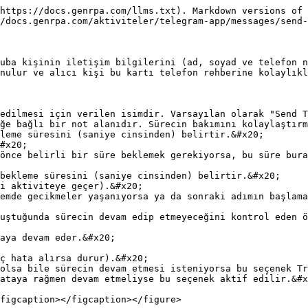
https://docs.genrpa.com/llms.txt). Markdown versions of 
/docs.genrpa.com/aktiviteler/telegram-app/messages/send-
uba kişinin iletişim bilgilerini (ad, soyad ve telefon n
nulur ve alıcı kişi bu kartı telefon rehberine kolaylıkl
edilmesi için verilen isimdir. Varsayılan olarak "Send T
ğe bağlı bir not alanıdır. Sürecin bakımını kolaylaştırm
leme süresini (saniye cinsinden) belirtir.&#x20;

bekleme süresini (saniye cinsinden) belirtir.&#x20;

uştuğunda sürecin devam edip etmeyeceğini kontrol eden ö
ataya rağmen devam etmeliyse bu seçenek aktif edilir.&#x
figcaption></figcaption></figure>
