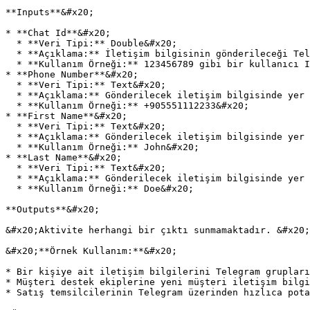
**Inputs**&#x20;

* **Chat Id**&#x20;

  * **Veri Tipi:** Double&#x20;

  * **Açıklama:** İletişim bilgisinin gönderileceği Telegram sohbetinin (chat) kimliğidir. Kullanıcı, grup veya kanal kimliği olabilir.&#x20;

  * **Kullanım Örneği:** 123456789 gibi bir kullanıcı ID’si veya -1001234567890 gibi bir grup ID’si girilir.&#x20;

* **Phone Number**&#x20;

  * **Veri Tipi:** Text&#x20;

  * **Açıklama:** Gönderilecek iletişim bilgisinde yer alacak telefon numarasıdır.&#x20;

  * **Kullanım Örneği:** +905551112233&#x20;

* **First Name**&#x20;

  * **Veri Tipi:** Text&#x20;

  * **Açıklama:** Gönderilecek iletişim bilgisinde yer alacak kişinin adı.&#x20;

  * **Kullanım Örneği:** John&#x20;

* **Last Name**&#x20;

  * **Veri Tipi:** Text&#x20;

  * **Açıklama:** Gönderilecek iletişim bilgisinde yer alacak kişinin soyadı.&#x20;

  * **Kullanım Örneği:** Doe&#x20;

**Outputs**&#x20;

&#x20;Aktivite herhangi bir çıktı sunmamaktadır. &#x20;

&#x20;**Örnek Kullanım:**&#x20;

* Bir kişiye ait iletişim bilgilerini Telegram grupları
* Müşteri destek ekiplerine yeni müşteri iletişim bilgi
* Satış temsilcilerinin Telegram üzerinden hızlıca pota