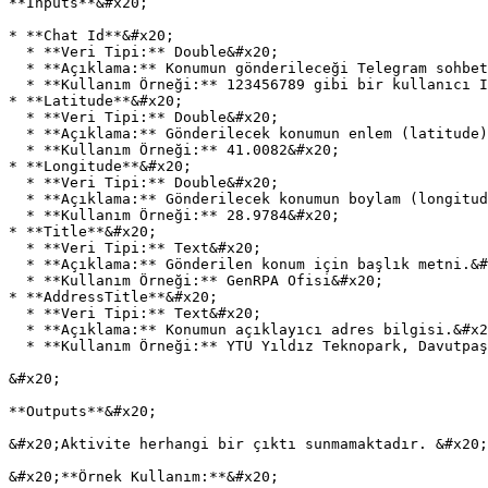
**Inputs**&#x20;

* **Chat Id**&#x20;

  * **Veri Tipi:** Double&#x20;

  * **Açıklama:** Konumun gönderileceği Telegram sohbetinin (chat) kimliğidir. Kullanıcı, grup veya kanal kimliği olabilir.&#x20;

  * **Kullanım Örneği:** 123456789 gibi bir kullanıcı ID’si veya -1001234567890 gibi bir grup ID’si girilir.&#x20;

* **Latitude**&#x20;

  * **Veri Tipi:** Double&#x20;

  * **Açıklama:** Gönderilecek konumun enlem (latitude) bilgisi.&#x20;

  * **Kullanım Örneği:** 41.0082&#x20;

* **Longitude**&#x20;

  * **Veri Tipi:** Double&#x20;

  * **Açıklama:** Gönderilecek konumun boylam (longitude) bilgisi.&#x20;

  * **Kullanım Örneği:** 28.9784&#x20;

* **Title**&#x20;

  * **Veri Tipi:** Text&#x20;

  * **Açıklama:** Gönderilen konum için başlık metni.&#x20;

  * **Kullanım Örneği:** GenRPA Ofisi&#x20;

* **AddressTitle**&#x20;

  * **Veri Tipi:** Text&#x20;

  * **Açıklama:** Konumun açıklayıcı adres bilgisi.&#x20;

  * **Kullanım Örneği:** YTU Yıldız Teknopark, Davutpaşa, İstanbul&#x20;

&#x20;

**Outputs**&#x20;

&#x20;Aktivite herhangi bir çıktı sunmamaktadır. &#x20;

&#x20;**Örnek Kullanım:**&#x20;
