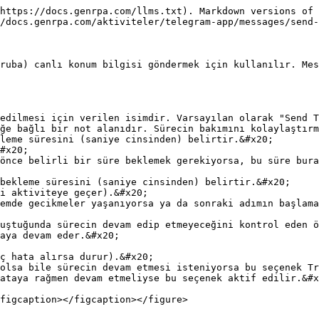
https://docs.genrpa.com/llms.txt). Markdown versions of 
/docs.genrpa.com/aktiviteler/telegram-app/messages/send-
ruba) canlı konum bilgisi göndermek için kullanılır. Mes
edilmesi için verilen isimdir. Varsayılan olarak "Send T
ğe bağlı bir not alanıdır. Sürecin bakımını kolaylaştırm
leme süresini (saniye cinsinden) belirtir.&#x20;

bekleme süresini (saniye cinsinden) belirtir.&#x20;

uştuğunda sürecin devam edip etmeyeceğini kontrol eden ö
ataya rağmen devam etmeliyse bu seçenek aktif edilir.&#x
figcaption></figcaption></figure>
