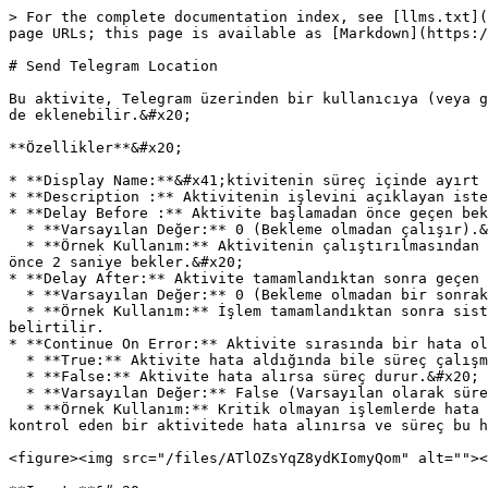
> For the complete documentation index, see [llms.txt](
page URLs; this page is available as [Markdown](https:/
# Send Telegram Location

Bu aktivite, Telegram üzerinden bir kullanıcıya (veya g
de eklenebilir.&#x20;

**Özellikler**&#x20;

* **Display Name:**&#x41;ktivitenin süreç içinde ayırt 
* **Description :** Aktivitenin işlevini açıklayan iste
* **Delay Before :** Aktivite başlamadan önce geçen bek
  * **Varsayılan Değer:** 0 (Bekleme olmadan çalışır).&#x20;

  * **Örnek Kullanım:** Aktivitenin çalıştırılmasından önce belirli bir süre beklemek gerekiyorsa, bu süre burada belirtilir. Örneğin, 2 yazılırsa aktivite başlamadan 
önce 2 saniye bekler.&#x20;

* **Delay After:** Aktivite tamamlandıktan sonra geçen 
  * **Varsayılan Değer:** 0 (Bekleme olmadan bir sonraki aktiviteye geçer).&#x20;

  * **Örnek Kullanım:** İşlem tamamlandıktan sonra sistemde gecikmeler yaşanıyorsa ya da sonraki adımın başlaması için bir süre verilmesi gerekiyorsa, bu alanda 
belirtilir.

* **Continue On Error:** Aktivite sırasında bir hata ol
  * **True:** Aktivite hata aldığında bile süreç çalışmaya devam eder.&#x20;

  * **False:** Aktivite hata alırsa süreç durur.&#x20;

  * **Varsayılan Değer:** False (Varsayılan olarak süreç hata alırsa durur).&#x20;

  * **Örnek Kullanım:** Kritik olmayan işlemlerde hata olsa bile sürecin devam etmesi isteniyorsa bu seçenek True olarak ayarlanır. Örneğin, bir dosyanın varlığını 
kontrol eden bir aktivitede hata alınırsa ve süreç bu h
<figure><img src="/files/ATlOZsYqZ8ydKIomyQom" alt=""><