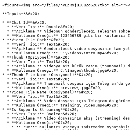
<figure><img src="/files/nVEpR9jQIOuZdG20Ytkp" alt=""><
**Inputs**&#x20;

* **Chat Id**&#x20;

  * **Veri Tipi:** Double&#x20;

  * **Açıklama:** Videonun gönderileceği Telegram sohbetinin (chat) kimliğidir. Kullanıcı, grup veya kanal kimliği olabilir.&#x20;

  * **Kullanım Örneği:** 123456789 gibi bir kullanıcı ID’si veya -1001234567890 gibi bir grup ID’si girilir.&#x20;

* **Video File Path**&#x20;

  * **Veri Tipi:** Text&#x20;

  * **Açıklama:** Gönderilecek video dosyasının tam yolu.&#x20;

  * **Kullanım Örneği:** C:\Videos\intro.mp4&#x20;

* **Thumb (Opsiyonel)**&#x20;

  * **Veri Tipi:** Text&#x20;

  * **Açıklama:** Videoya ait küçük resim (thumbnail) dosyasının tam yolu.&#x20;

  * **Kullanım Örneği:** C:\Images\thumb.jpg&#x20;

* **Thumb File Name (Opsiyonel)**&#x20;

  * **Veri Tipi:** Text&#x20;

  * **Açıklama:** Thumbnail dosyası için Telegram'da görünecek dosya adı.&#x20;

  * **Kullanım Örneği:** preview\.jpg&#x20;

* **Video File Name (Opsiyonel)**&#x20;

  * **Veri Tipi:** Text&#x20;

  * **Açıklama:** Video dosyası için Telegram'da görünecek dosya adı.&#x20;

  * **Kullanım Örneği:** training\_video.mp4&#x20;

* **Is Supports Streaming**&#x20;

  * **Veri Tipi:** Boolean&#x20;

  * **Açıklama:** Video dosyasının akış (streaming) desteği olup olmadığını belirtir.&#x20;

  * **Kullanım Örneği:**&#x20;

    * **True:** Kullanıcı videoyu indirmeden oynatabilir.&#x20;
