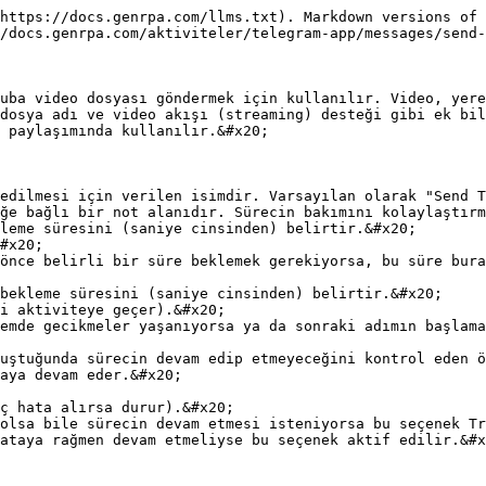
https://docs.genrpa.com/llms.txt). Markdown versions of 
/docs.genrpa.com/aktiviteler/telegram-app/messages/send-
uba video dosyası göndermek için kullanılır. Video, yere
dosya adı ve video akışı (streaming) desteği gibi ek bil
 paylaşımında kullanılır.&#x20;

edilmesi için verilen isimdir. Varsayılan olarak "Send T
ğe bağlı bir not alanıdır. Sürecin bakımını kolaylaştırm
leme süresini (saniye cinsinden) belirtir.&#x20;

bekleme süresini (saniye cinsinden) belirtir.&#x20;

uştuğunda sürecin devam edip etmeyeceğini kontrol eden ö
ataya rağmen devam etmeliyse bu seçenek aktif edilir.&#x