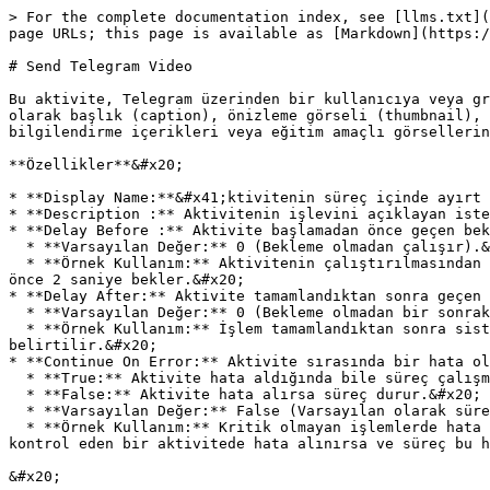
> For the complete documentation index, see [llms.txt](
page URLs; this page is available as [Markdown](https:/
# Send Telegram Video

Bu aktivite, Telegram üzerinden bir kullanıcıya veya gr
olarak başlık (caption), önizleme görseli (thumbnail), 
bilgilendirme içerikleri veya eğitim amaçlı görsellerin
**Özellikler**&#x20;

* **Display Name:**&#x41;ktivitenin süreç içinde ayırt 
* **Description :** Aktivitenin işlevini açıklayan iste
* **Delay Before :** Aktivite başlamadan önce geçen bek
  * **Varsayılan Değer:** 0 (Bekleme olmadan çalışır).&#x20;

  * **Örnek Kullanım:** Aktivitenin çalıştırılmasından önce belirli bir süre beklemek gerekiyorsa, bu süre burada belirtilir. Örneğin, 2 yazılırsa aktivite başlamadan 
önce 2 saniye bekler.&#x20;

* **Delay After:** Aktivite tamamlandıktan sonra geçen 
  * **Varsayılan Değer:** 0 (Bekleme olmadan bir sonraki aktiviteye geçer).&#x20;

  * **Örnek Kullanım:** İşlem tamamlandıktan sonra sistemde gecikmeler yaşanıyorsa ya da sonraki adımın başlaması için bir süre verilmesi gerekiyorsa, bu alanda 
belirtilir.&#x20;

* **Continue On Error:** Aktivite sırasında bir hata ol
  * **True:** Aktivite hata aldığında bile süreç çalışmaya devam eder.&#x20;

  * **False:** Aktivite hata alırsa süreç durur.&#x20;

  * **Varsayılan Değer:** False (Varsayılan olarak süreç hata alırsa durur).&#x20;

  * **Örnek Kullanım:** Kritik olmayan işlemlerde hata olsa bile sürecin devam etmesi isteniyorsa bu seçenek True olarak ayarlanır. Örneğin, bir dosyanın varlığını 
kontrol eden bir aktivitede hata alınırsa ve süreç bu h
&#x20;
