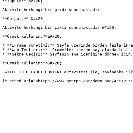
**Inputs** &#x20;

Aktivite herhangi bir girdi sunmamaktadır.

**Outputs** &#x20;

Aktivite herhangi bir çıktı sunmamaktadır.&#x20;

**Örnek Kullanım:**&#x20;

* **iFrame Yönetimi:** Sayfa üzerinde birden fazla iFra
* **Web Testleri:** iFrame'ler içeren sayfalarda test i
* **Sekme Geçişi:** Sayfanın ana içeriğine dönmek için,
**Örnek Kullanım:**&#x20;

SWITCH TO DEFAULT CONTENT aktivitesi ile, sayfadaki ilk