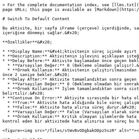
> For the complete documentation index, see [llms.txt](
page URLs; this page is available as [Markdown](https:/
# Switch To Default Content

Bu aktivite, bir sayfa iFrame (çerçeve) içerdiğinde, sa
içeriğine dönmeyi sağlar.&#x20;

**Özellikler**&#x20;

* **Display Name:**&#x41;ktivitenin süreç içinde ayırt 
* **Description:** Aktivitenin işlevini açıklayan isteğ
* **Delay Before:** Aktivite başlamadan önce geçen bekl
  * **Varsayılan Değer:** 0 (Bekleme olmadan çalışır).&#x20;

  * **Örnek Kullanım:** Aktivitenin çalıştırılmasından önce belirli bir süre beklemek gerekiyorsa, bu süre burada belirtilir. Örneğin, 2 yazılırsa aktivite başlamadan 
önce 2 saniye bekler.&#x20;

* **Delay After:** Aktivite tamamlandıktan sonra geçen 
  * **Varsayılan Değer:** 0 (Bekleme olmadan bir sonraki aktiviteye geçer).&#x20;

  * **Örnek Kullanım:** İşlem tamamlandıktan sonra sistemde gecikmeler yaşanıyorsa ya da sonraki adımın başlaması için bir süre verilmesi gerekiyorsa, bu alanda 
belirtilir.&#x20;

* **Continue On Error:** Aktivite sırasında bir hata ol
  * **True:** Aktivite hata aldığında bile süreç çalışmaya devam eder.&#x20;

  * **False:** Aktivite hata alırsa süreç durur.&#x20;

  * **Varsayılan Değer:** False (Varsayılan olarak süreç hata alırsa durur).&#x20;

  * **Örnek Kullanım:** Kritik olmayan işlemlerde hata olsa bile sürecin devam etmesi isteniyorsa bu seçenek True olarak ayarlanır. Örneğin, bir dosyanın varlığını 
kontrol eden bir aktivitede hata alınırsa ve süreç bu h
<figure><img src="/files/stWvBvODgbakODpz5szR" alt=""><