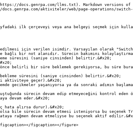
https://docs.genrpa.com/llms.txt). Markdown versions of 
/docs.genrpa.com/aktiviteler/web/page-operations/switch-
yfadaki ilk çerçeveyi veya ana belgeyi seçmek için kulla
edilmesi için verilen isimdir. Varsayılan olarak "Switch
e bağlı bir not alanıdır. Sürecin bakımını kolaylaştırma
eme süresini (saniye cinsinden) belirtir.&#x20;

bekleme süresini (saniye cinsinden) belirtir.&#x20;

uştuğunda sürecin devam edip etmeyeceğini kontrol eden ö
ataya rağmen devam etmeliyse bu seçenek aktif edilir.&#x
figcaption></figcaption></figure>
