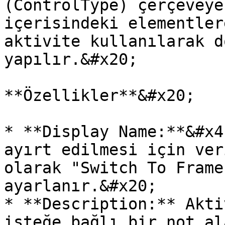
(ControlType) çerçeveye
içerisindeki elementler
aktivite kullanılarak d
yapılır.&#x20;

**Özellikler**&#x20;

* **Display Name:**&#x4
ayırt edilmesi için ver
olarak "Switch To Frame
ayarlanır.&#x20;

* **Description:** Akti
isteğe bağlı bir not al