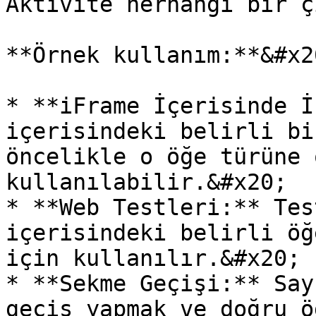
Aktivite herhangi bir ç
**Örnek kullanım:**&#x20
* **iFrame İçerisinde İ
içerisindeki belirli bi
öncelikle o öğe türüne 
kullanılabilir.&#x20;

* **Web Testleri:** Tes
içerisindeki belirli öğ
için kullanılır.&#x20;

* **Sekme Geçişi:** Say
geçiş yapmak ve doğru ö