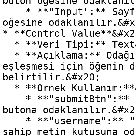
buton öğesine odaklanıl
    * **"Input":** Sayfa üzerinde bir metin kutusu 
öğesine odaklanılır.&#x2
* **Control Value**&#x20
  * **Veri Tipi:** Text&#x20;

  * **Açıklama:** Odağın yapılacak öğe ile 
eşleşmesi için öğenin d
belirtilir.&#x20;

  * **Örnek Kullanım:**&#x20;

    * **"submitBtn":** "submitBtn" id’sine sahip 
butona odaklanılır.&#x20
    * **"username":** "username" name özelliğine 
sahip metin kutusuna od