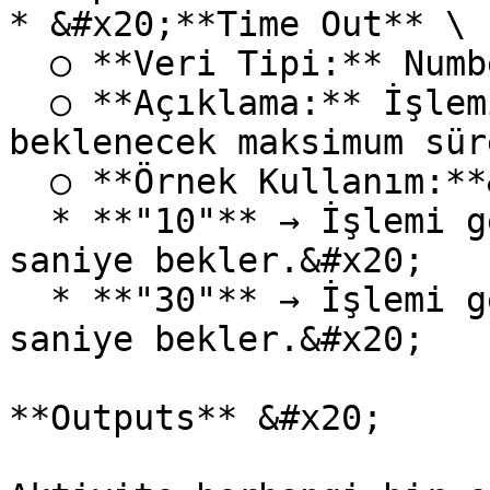
* &#x20;**Time Out** \

  ○ **Veri Tipi:** Number \

  ○ **Açıklama:** İşlemin tamamlanması için 
beklenecek maksimum sür
  ○ **Örnek Kullanım:**&#x20;

  * **"10"** → İşlemi gerçekleştirmek için 10 
saniye bekler.&#x20;

  * **"30"** → İşlemi gerçekleştirmek için 30 
saniye bekler.&#x20;

**Outputs** &#x20;
