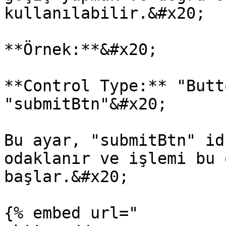
kullanılabilir.&#x20;

**Örnek:**&#x20;

**Control Type:** "Butt
"submitBtn"&#x20;

Bu ayar, "submitBtn" id
odaklanır ve işlemi bu 
başlar.&#x20;

{% embed url="