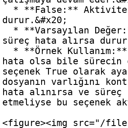
  * **False:** Aktivite hata alırsa süreç 
durur.&#x20;

  * **Varsayılan Değer:** False (Varsayılan olarak 
süreç hata alırsa durur
  * **Örnek Kullanım:** Kritik olmayan işlemlerde 
hata olsa bile sürecin 
seçenek True olarak aya
dosyanın varlığını kont
hata alınırsa ve süreç 
etmeliyse bu seçenek ak
<figure><img src="/file