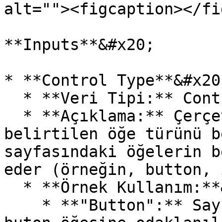
alt=""><figcaption></fi
**Inputs**&#x20;

* **Control Type**&#x20;
  * **Veri Tipi:** Control Type&#x20;

  * **Açıklama:** Çerçeveye odaklanmak için 
belirtilen öğe türünü b
sayfasındaki öğelerin b
eder (örneğin, button, 
  * **Örnek Kullanım:**&#x20;

    * **"Button":** Sayfa üzerinde bulunan bir 