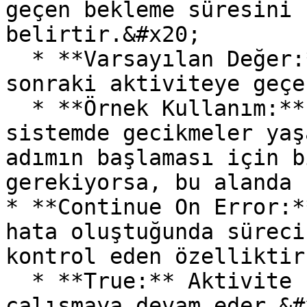
geçen bekleme süresini 
belirtir.&#x20;

  * **Varsayılan Değer:** 0 (Bekleme olmadan bir 
sonraki aktiviteye geçe
  * **Örnek Kullanım:** İşlem tamamlandıktan sonra 
sistemde gecikmeler yaş
adımın başlaması için b
gerekiyorsa, bu alanda 
* **Continue On Error:*
hata oluştuğunda süreci
kontrol eden özelliktir
  * **True:** Aktivite hata aldığında bile süreç 
çalışmaya devam eder.&#x