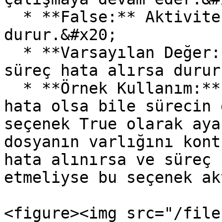
  * **False:** Aktivite hata alırsa süreç 
durur.&#x20;

  * **Varsayılan Değer:** False (Varsayılan olarak 
süreç hata alırsa durur
  * **Örnek Kullanım:** Kritik olmayan işlemlerde 
hata olsa bile sürecin 
seçenek True olarak aya
dosyanın varlığını kont
hata alınırsa ve süreç 
etmeliyse bu seçenek ak
<figure><img src="/file