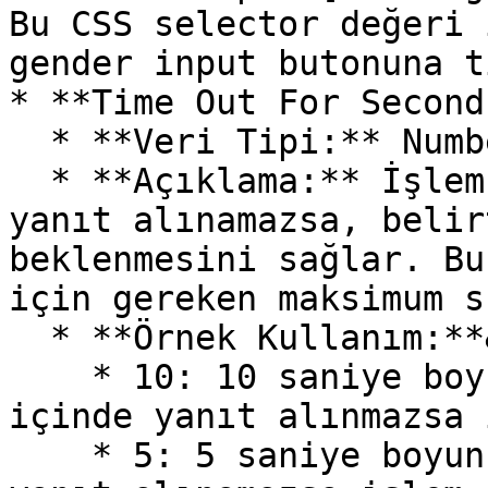
Bu CSS selector değeri 
gender input butonuna t
* **Time Out For Second
  * **Veri Tipi:** Number&#x20;

  * **Açıklama:** İşlem sırasında web sayfasından 
yanıt alınamazsa, belir
beklenmesini sağlar. Bu
için gereken maksimum s
  * **Örnek Kullanım:**&#x20;

    * 10: 10 saniye boyunca beklenir, eğer bu süre 
içinde yanıt alınmazsa 
    * 5: 5 saniye boyunca beklenir, bu sürede 