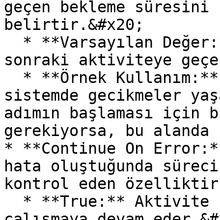
geçen bekleme süresini 
belirtir.&#x20;

  * **Varsayılan Değer:** 0 (Bekleme olmadan bir 
sonraki aktiviteye geçe
  * **Örnek Kullanım:** İşlem tamamlandıktan sonra 
sistemde gecikmeler yaş
adımın başlaması için b
gerekiyorsa, bu alanda 
* **Continue On Error:*
hata oluştuğunda süreci
kontrol eden özelliktir
  * **True:** Aktivite hata aldığında bile süreç 
çalışmaya devam eder.&#x