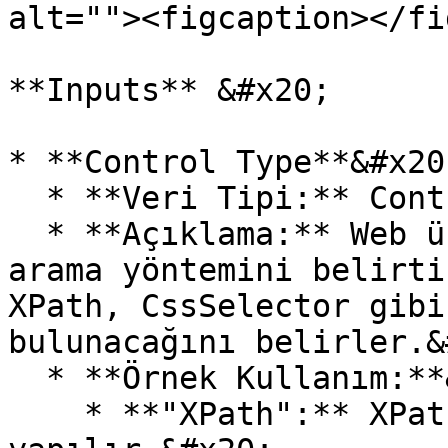
alt=""><figcaption></fi
**Inputs** &#x20;

* **Control Type**&#x20;
  * **Veri Tipi:** Control Type&#x20;

  * **Açıklama:** Web üzerinde aranacak elementin 
arama yöntemini belirti
XPath, CssSelector gibi
bulunacağını belirler.&
  * **Örnek Kullanım:**&#x20;

    * **"XPath":** XPath yöntemiyle arama 