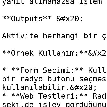
yanıt alınamazsa işlem 
**Outputs** &#x20;

Aktivite herhangi bir ç
**Örnek Kullanım:**&#x20
* **Form Seçimi:** Kull
bir radyo butonu seçmes
kullanılabilir.&#x20;

* **Web Testleri:** Rad
şekilde işlev gördüğünü