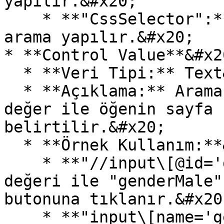
yapılır.&#x20;

    * **"CssSelector":** CSS selector yöntemiyle 
arama yapılır.&#x20;

* **Control Value**&#x20
  * **Veri Tipi:** Text&#x20;

  * **Açıklama:** Arama yönteminde belirtilen 
değer ile öğenin sayfa 
belirtilir.&#x20;

  * **Örnek Kullanım:**&#x20;

    * **"//input\[@id='genderMale']":** Bu XPath 
değeri ile "genderMale"
butonuna tıklanır.&#x20;
    * **"input\[name='gender']\[value='male']":** 