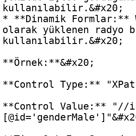
kullanılabilir.&#x20;

* **Dinamik Formlar:** 
olarak yüklenen radyo b
kullanılabilir.&#x20;

**Örnek:**&#x20;

**Control Type:** "XPat
**Control Value:** "//i
[@id='genderMale']"&#x20