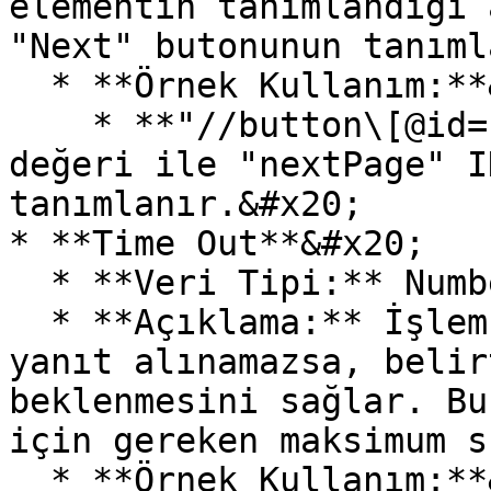
elementin tanımlandığı 
"Next" butonunun tanıml
  * **Örnek Kullanım:**&#x20;

    * **"//button\[@id='nextPage']":** Bu XPath 
değeri ile "nextPage" I
tanımlanır.&#x20;

* **Time Out**&#x20;

  * **Veri Tipi:** Number&#x20;

  * **Açıklama:** İşlem sırasında web sayfasından 
yanıt alınamazsa, belir
beklenmesini sağlar. Bu
için gereken maksimum s
  * **Örnek Kullanım:**&#x20;
