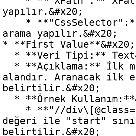
    * **"XPath":** XPath yöntemiyle arama 
yapılır.&#x20;

    * **"CssSelector":** CSS selector yöntemiyle 
arama yapılır.&#x20;

* **First Value**&#x20;

  * **Veri Tipi:** Text&#x20;

  * **Açıklama:** İlk metodun tanımlandığı 
alandır. Aranacak ilk e
belirtilir.&#x20;

  * **Örnek Kullanım:**&#x20;

    * **"//div\[@class='start']":** Bu XPath 
değeri ile "start" sını
belirtilir.&#x20;
