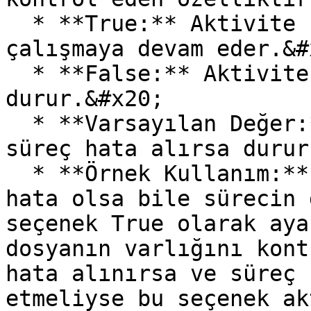
  * **True:** Aktivite hata aldığında bile süreç 
çalışmaya devam eder.&#x
  * **False:** Aktivite hata alırsa süreç 
durur.&#x20;

  * **Varsayılan Değer:** False (Varsayılan olarak 
süreç hata alırsa durur
  * **Örnek Kullanım:** Kritik olmayan işlemlerde 
hata olsa bile sürecin 
seçenek True olarak aya
dosyanın varlığını kont
hata alınırsa ve süreç 
etmeliyse bu seçenek ak