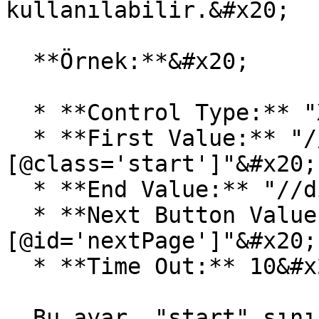
kullanılabilir.&#x20;

  **Örnek:**&#x20;

  * **Control Type:** "XPath"&#x20;

  * **First Value:** "//div\
[@class='start']"&#x20;

  * **End Value:** "//div\[@class='end']"&#x20;

  * **Next Button Value:** "//button\
[@id='nextPage']"&#x20;

  * **Time Out:** 10&#x20;

  Bu ayar, "start" sınıfına sahip div öğesinden 