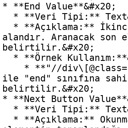
* **End Value**&#x20;

  * **Veri Tipi:** Text&#x20;

  * **Açıklama:** İkinci metodun tanımlandığı 
alandır. Aranacak son e
belirtilir.&#x20;

  * **Örnek Kullanım:**&#x20;

    * **"//div\[@class='end']":** Bu XPath değeri 
ile "end" sınıfına sahi
belirtilir.&#x20;

* **Next Button Value**
  * **Veri Tipi:** Text&#x20;

  * **Açıklama:** Okunması gereken bir sonraki 