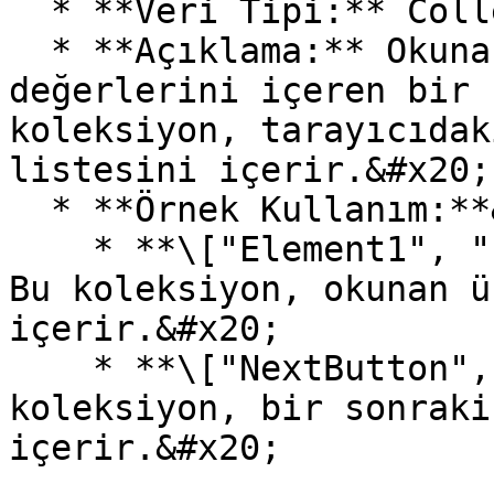
  * **Veri Tipi:** Collection&#x20;

  * **Açıklama:** Okunan web elementlerinin tüm 
değerlerini içeren bir 
koleksiyon, tarayıcıdak
listesini içerir.&#x20;

  * **Örnek Kullanım:**&#x20;

    * **\["Element1", "Element2", "Element3"]:** 
Bu koleksiyon, okunan ü
içerir.&#x20;

    * **\["NextButton", "SubmitButton"]:** Bu 
koleksiyon, bir sonraki
içerir.&#x20;
