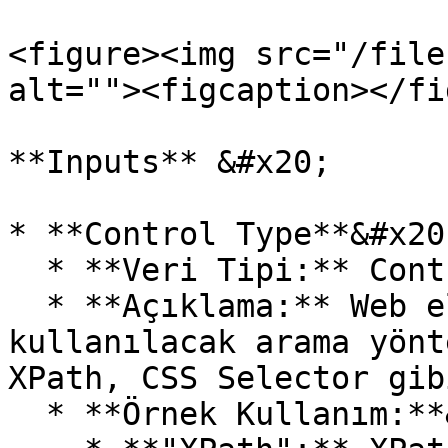
<figure><img src="/file
alt=""><figcaption></fi
**Inputs** &#x20;

* **Control Type**&#x20;
  * **Veri Tipi:** Control Type&#x20;

  * **Açıklama:** Web elementlerini ararken 
kullanılacak arama yönt
XPath, CSS Selector gib
  * **Örnek Kullanım:**&#x20;
