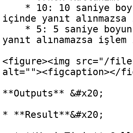
    * 10: 10 saniye boyunca beklenir, eğer bu süre 
içinde yanıt alınmazsa 
    * 5: 5 saniye boyunca beklenir, bu sürede 
yanıt alınamazsa işlem 
<figure><img src="/file
alt=""><figcaption></fi
**Outputs** &#x20;

* **Result**&#x20;
