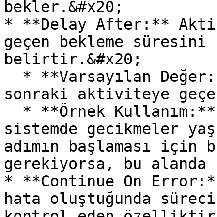
bekler.&#x20;

* **Delay After:** Akti
geçen bekleme süresini 
belirtir.&#x20;

  * **Varsayılan Değer:** 0 (Bekleme olmadan bir 
sonraki aktiviteye geçe
  * **Örnek Kullanım:** İşlem tamamlandıktan sonra 
sistemde gecikmeler yaş
adımın başlaması için b
gerekiyorsa, bu alanda 
* **Continue On Error:*
hata oluştuğunda süreci
kontrol eden özelliktir