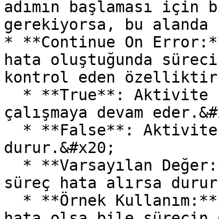
adımın başlaması için b
gerekiyorsa, bu alanda 
* **Continue On Error:*
hata oluştuğunda süreci
kontrol eden özelliktir
  * **True**: Aktivite hata aldığında bile süreç 
çalışmaya devam eder.&#x
  * **False**: Aktivite hata alırsa süreç 
durur.&#x20;

  * **Varsayılan Değer:** False (Varsayılan olarak 
süreç hata alırsa durur
  * **Örnek Kullanım:** Kritik olmayan işlemlerde 
hata olsa bile sürecin 