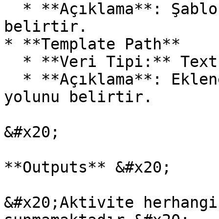
  * **Açıklama**: Şablonun ekleneceği belgeyi 
belirtir.

* **Template Path**

  * **Veri Tipi:** Text

  * **Açıklama**: Eklenecek şablonun tam dosya 
yolunu belirtir.

&#x20;

**Outputs** &#x20;

&#x20;Aktivite herhangi