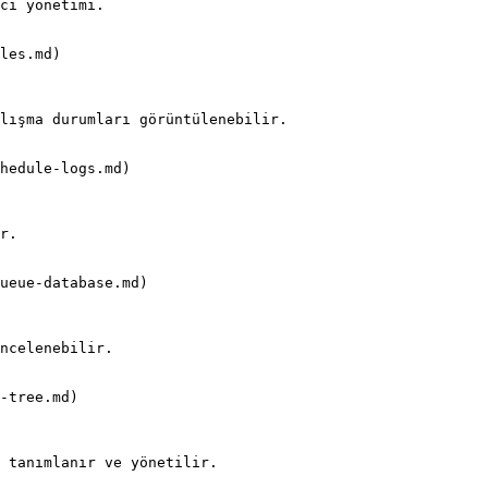
les.md)

hedule-logs.md)

ueue-database.md)

-tree.md)
