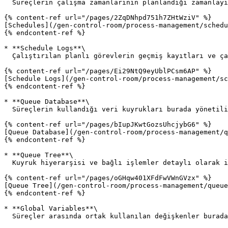
  Süreçlerin çalışma zamanlarının planlandığı zamanlayıcı yönetimi.

{% content-ref url="/pages/2ZqDNhpd751h7ZHtWziV" %}

[Schedules](/gen-control-room/process-management/schedu
{% endcontent-ref %}

* **Schedule Logs**\

  Çalıştırılan planlı görevlerin geçmiş kayıtları ve çalışma durumları görüntülenebilir.

{% content-ref url="/pages/Ei29NtQ9eyUblPCsm6AP" %}

[Schedule Logs](/gen-control-room/process-management/sc
{% endcontent-ref %}

* **Queue Database**\

  Süreçlerin kullandığı veri kuyrukları burada yönetilir.

{% content-ref url="/pages/bIupJKwtGozsUhcjybG6" %}

[Queue Database](/gen-control-room/process-management/q
{% endcontent-ref %}

* **Queue Tree**\

  Kuyruk hiyerarşisi ve bağlı işlemler detaylı olarak incelenebilir.

{% content-ref url="/pages/oGHqw401XFdFwVWnGVzx" %}

[Queue Tree](/gen-control-room/process-management/queue
{% endcontent-ref %}

* **Global Variables**\

  Süreçler arasında ortak kullanılan değişkenler burada tanımlanır ve yönetilir.
