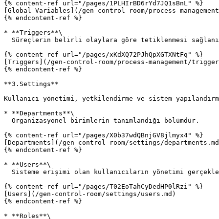
{% content-ref url="/pages/1PLHIrBD6rYd7JQ1sBnL" %}

[Global Variables](/gen-control-room/process-management
{% endcontent-ref %}

* **Triggers**\

  Süreçlerin belirli olaylara göre tetiklenmesi sağlanır.

{% content-ref url="/pages/xKdXQ72PJhQpXGTXNtFq" %}

[Triggers](/gen-control-room/process-management/trigger
{% endcontent-ref %}

**3.Settings**

Kullanıcı yönetimi, yetkilendirme ve sistem yapılandırm
* **Departments**\

  Organizasyonel birimlerin tanımlandığı bölümdür.

{% content-ref url="/pages/X0b37wdQBnjGV8jlmyx4" %}

[Departments](/gen-control-room/settings/departments.md
{% endcontent-ref %}

* **Users**\

  Sisteme erişimi olan kullanıcıların yönetimi gerçekleştirilir.

{% content-ref url="/pages/T02EoTahCyDedHP0lRzi" %}

[Users](/gen-control-room/settings/users.md)

{% endcontent-ref %}

* **Roles**\
