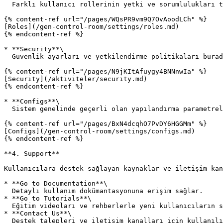
  Farklı kullanıcı rollerinin yetki ve sorumlulukları tanımlanır.

{% content-ref url="/pages/WQsPR9vm9Q7OvAoodLCh" %}

[Roles](/gen-control-room/settings/roles.md)

{% endcontent-ref %}

* **Security**\

  Güvenlik ayarları ve yetkilendirme politikaları burada yapılandırılır.

{% content-ref url="/pages/N9jKItAfuygy4BNNnwIa" %}

[Security](/aktiviteler/security.md)

{% endcontent-ref %}

* **Configs**\

  Sistem genelinde geçerli olan yapılandırma parametreleri yönetilir.

{% content-ref url="/pages/BxN4dcqhO7PvDY6HGGMm" %}

[Configs](/gen-control-room/settings/configs.md)

{% endcontent-ref %}

**4. Support**

Kullanıcılara destek sağlayan kaynaklar ve iletişim kan
* **Go to Documentation**\

  Detaylı kullanım dokümantasyonuna erişim sağlar.

* **Go to Tutorials**\

  Eğitim videoları ve rehberlerle yeni kullanıcıların sisteme adaptasyonunu kolaylaştırır.

* **Contact Us**\

  Destek talepleri ve iletişim kanalları için kullanılır.
