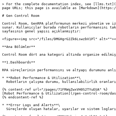
> For the complete documentation index, see [llms.txt](
page URLs; this page is available as [Markdown](https:/
# Gen Control Room

Control Room, GenRPA platformunun merkezi yönetim ve iz
sunar. Kullanıcılar burada robotların performansını tak
sayfasının genel yapısı açıklanmıştır:

<figure><img src="/files/DMGHgrG2Zk6LswzbV1Pl" alt=""><
**Ana Bölümler**

Control Room dört ana kategori altında organize edilmiş
**1.Dashboards**

RPA süreçlerinin performansını ve altyapı durumunu anlı
* **Robot Performance & Utilization**\

  Robotların çalışma durumu, kullanılabilirlik oranları ve iş yükü dağılımı görüntülenir.

{% content-ref url="/pages/71FRWqZwxVH0S2TYuEUA" %}

[Robot Performance & Utilization](/gen-control-room/das
{% endcontent-ref %}

* **Error Logs and Alerts**\

  Süreçlerde oluşan hatalar, uyarılar ve sistem logları detaylı olarak izlenebilir.
