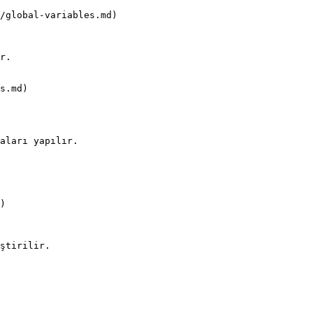
/global-variables.md)

s.md)

aları yapılır.

)
