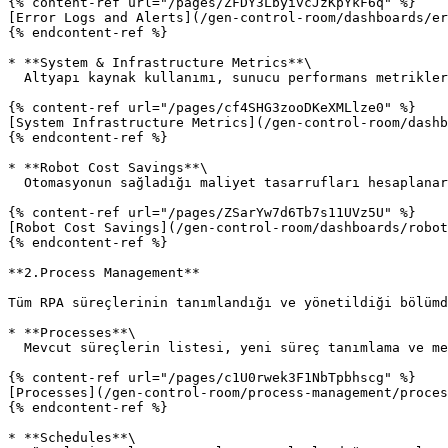
{% content-ref url="/pages/ZFDY3LbyivcJzKpYkF6q" %}

[Error Logs and Alerts](/gen-control-room/dashboards/er
{% endcontent-ref %}

* **System & Infrastructure Metrics**\

  Altyapı kaynak kullanımı, sunucu performans metrikleri ve sistem sağlık durumu izlenebilir.

{% content-ref url="/pages/cf4SHG3zooDKeXMLlze0" %}

[System Infrastructure Metrics](/gen-control-room/dashb
{% endcontent-ref %}

* **Robot Cost Savings**\

  Otomasyonun sağladığı maliyet tasarrufları hesaplanarak raporlanır.

{% content-ref url="/pages/ZSarYw7d6Tb7s11UVz5U" %}

[Robot Cost Savings](/gen-control-room/dashboards/robot
{% endcontent-ref %}

**2.Process Management**

Tüm RPA süreçlerinin tanımlandığı ve yönetildiği bölümd
* **Processes**\

  Mevcut süreçlerin listesi, yeni süreç tanımlama ve mevcut süreçleri düzenleme işlemleri yapılabilir.

{% content-ref url="/pages/c1U0rwek3F1NbTpbhscg" %}

[Processes](/gen-control-room/process-management/proces
{% endcontent-ref %}

* **Schedules**\
