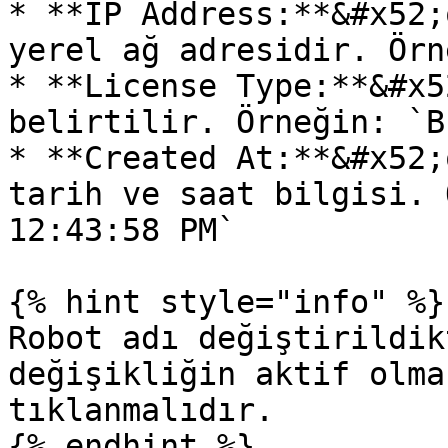
* **IP Address:**&#x52;
yerel ağ adresidir. Örn
* **License Type:**&#x5
belirtilir. Örneğin: `B
* **Created At:**&#x52;
tarih ve saat bilgisi. 
12:43:58 PM`

{% hint style="info" %}

Robot adı değiştirildik
değişikliğin aktif olma
tıklanmalıdır.
