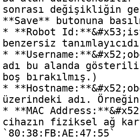
sonrası değişikliğin ge
**Save** butonuna basıl
* **Robot Id:**&#x53;is
benzersiz tanımlayıcıdı
* **Username:**&#x52;ob
adı bu alanda gösterili
boş bırakılmış.)

* **Hostname:**&#x52;ob
üzerindeki adı. Örneğin
* **MAC Address:**&#x52
cihazın fiziksel ağ kar
`80:38:FB:AE:47:55`
