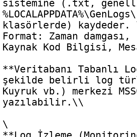
sistemine (.txt, genelli
%LOCALAPPDATA%\GenLogs\
klasörlerde) kaydeder. \
Format: Zaman damgası, 
Kaynak Kod Bilgisi, Mesa
**Veritabanı Tabanlı Lo
şekilde belirli log tür
Kuyruk vb.) merkezi MSS
yazılabilir.\\

\

**Log İzleme (Monitorin