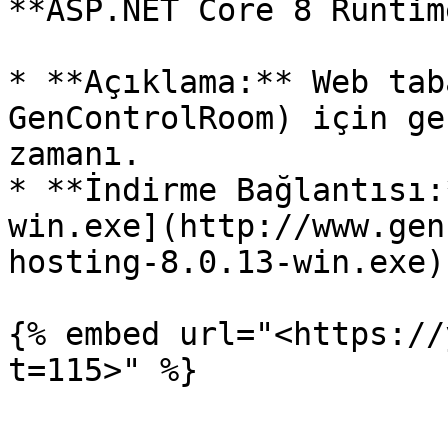
**ASP.NET Core 8 Runtim
* **Açıklama:** Web tab
GenControlRoom) için ge
zamanı.

* **İndirme Bağlantısı:
win.exe](http://www.gen
hosting-8.0.13-win.exe)

{% embed url="<https://