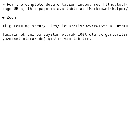
> For the complete documentation index, see [llms.txt](
page URLs; this page is available as [Markdown](https:/
# Zoom

<figure><img src="/files/uleCa7Zil95DzVXVwiSY" alt=""><
Tasarım ekranı varsayılan olarak 100% olarak gösterilir