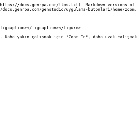
https://docs.genrpa.com/llms.txt). Markdown versions of 
/docs.genrpa.com/genstudio/uygulama-butonlari/home/zoom.
figcaption></figcaption></figure>

. Daha yakın çalışmak için "Zoom In", daha uzak çalışmak