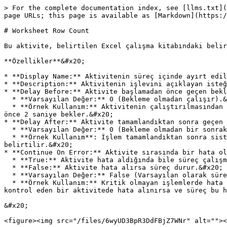
> For the complete documentation index, see [llms.txt](
page URLs; this page is available as [Markdown](https:/
# Worksheet Row Count

Bu aktivite, belirtilen Excel çalışma kitabındaki belir
**Özellikler**&#x20;

* **Display Name:** Aktivitenin süreç içinde ayırt edil
* **Description:** Aktivitenin işlevini açıklayan isteğ
* **Delay Before:** Aktivite başlamadan önce geçen bekl
  * **Varsayılan Değer:** 0 (Bekleme olmadan çalışır).&#x20;

  * **Örnek Kullanım:** Aktivitenin çalıştırılmasından önce belirli bir süre beklemek gerekiyorsa, bu süre burada belirtilir. Örneğin, 2 yazılırsa aktivite başlamadan 
önce 2 saniye bekler.&#x20;

* **Delay After:** Aktivite tamamlandıktan sonra geçen 
  * **Varsayılan Değer:** 0 (Bekleme olmadan bir sonraki aktiviteye geçer).&#x20;

  * **Örnek Kullanım**: İşlem tamamlandıktan sonra sistemde gecikmeler yaşanıyorsa ya da sonraki adımın başlaması için bir süre verilmesi gerekiyorsa, bu alanda 
belirtilir.&#x20;

* **Continue On Error:** Aktivite sırasında bir hata ol
  * **True:** Aktivite hata aldığında bile süreç çalışmaya devam eder.&#x20;

  * **False:** Aktivite hata alırsa süreç durur.&#x20;

  * **Varsayılan Değer:** False (Varsayılan olarak süreç hata alırsa durur).&#x20;

  * **Örnek Kullanım:** Kritik olmayan işlemlerde hata olsa bile sürecin devam etmesi isteniyorsa bu seçenek True olarak ayarlanır. Örneğin, bir dosyanın varlığını 
kontrol eden bir aktivitede hata alınırsa ve süreç bu h
&#x20;

<figure><img src="/files/6wyUD3BpR3DdFBjZ7WNr" alt=""><