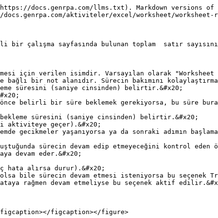
https://docs.genrpa.com/llms.txt). Markdown versions of 
/docs.genrpa.com/aktiviteler/excel/worksheet/worksheet-r
li bir çalışma sayfasında bulunan toplam  satır sayısını
mesi için verilen isimdir. Varsayılan olarak "Worksheet 
e bağlı bir not alanıdır. Sürecin bakımını kolaylaştırma
eme süresini (saniye cinsinden) belirtir.&#x20;

bekleme süresini (saniye cinsinden) belirtir.&#x20;

uştuğunda sürecin devam edip etmeyeceğini kontrol eden ö
ataya rağmen devam etmeliyse bu seçenek aktif edilir.&#x
figcaption></figcaption></figure>
