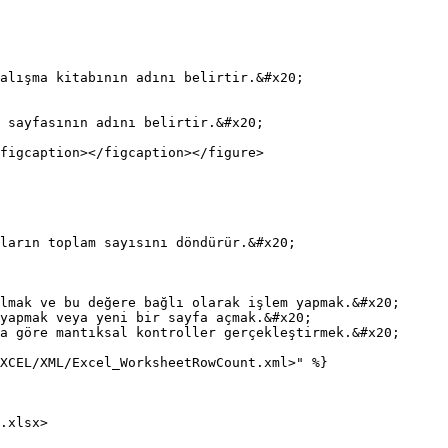
figcaption></figcaption></figure>

lmak ve bu değere bağlı olarak işlem yapmak.&#x20;

yapmak veya yeni bir sayfa açmak.&#x20;

a göre mantıksal kontroller gerçekleştirmek.&#x20;

XCEL/XML/Excel_WorksheetRowCount.xml>" %}

.xlsx>
