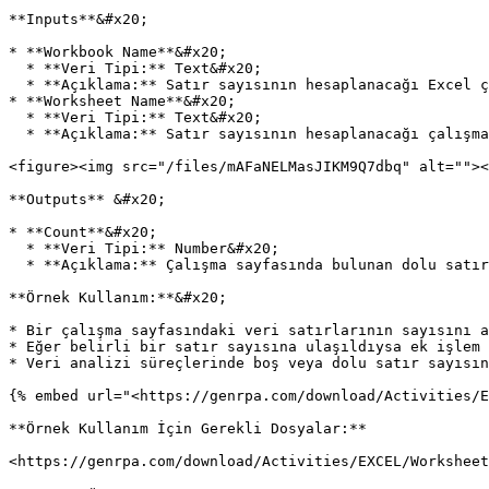
**Inputs**&#x20;

* **Workbook Name**&#x20;

  * **Veri Tipi:** Text&#x20;

  * **Açıklama:** Satır sayısının hesaplanacağı Excel çalışma kitabının adını belirtir.&#x20;

* **Worksheet Name**&#x20;

  * **Veri Tipi:** Text&#x20;

  * **Açıklama:** Satır sayısının hesaplanacağı çalışma sayfasının adını belirtir.&#x20;

<figure><img src="/files/mAFaNELMasJIKM9Q7dbq" alt=""><
**Outputs** &#x20;

* **Count**&#x20;

  * **Veri Tipi:** Number&#x20;

  * **Açıklama:** Çalışma sayfasında bulunan dolu satırların toplam sayısını döndürür.&#x20;

**Örnek Kullanım:**&#x20;

* Bir çalışma sayfasındaki veri satırlarının sayısını a
* Eğer belirli bir satır sayısına ulaşıldıysa ek işlem 
* Veri analizi süreçlerinde boş veya dolu satır sayısın
{% embed url="<https://genrpa.com/download/Activities/E
**Örnek Kullanım İçin Gerekli Dosyalar:**

<https://genrpa.com/download/Activities/EXCEL/Worksheet