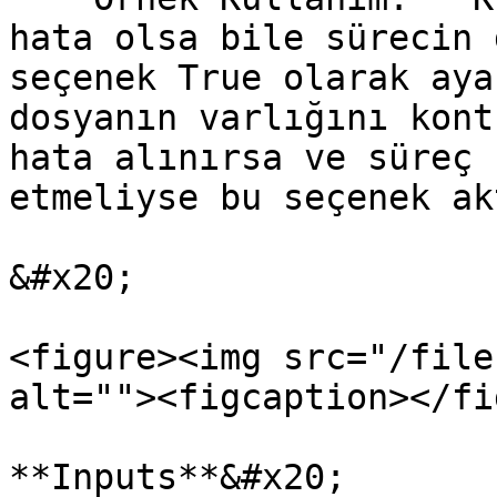
hata olsa bile sürecin 
seçenek True olarak aya
dosyanın varlığını kont
hata alınırsa ve süreç 
etmeliyse bu seçenek ak
&#x20;

<figure><img src="/file
alt=""><figcaption></fi
**Inputs**&#x20;
