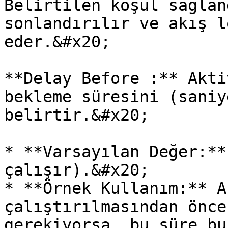
Belirtilen koşul sağlan
sonlandırılır ve akış l
eder.&#x20;

**Delay Before :** Akti
bekleme süresini (saniy
belirtir.&#x20;

* **Varsayılan Değer:**
çalışır).&#x20;

* **Örnek Kullanım:** A
çalıştırılmasından önce
gerekiyorsa, bu süre bu