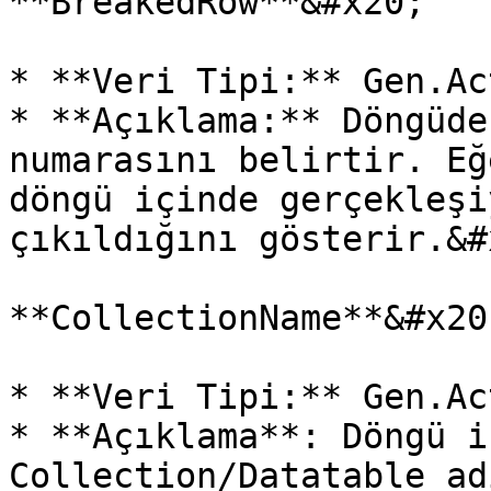
**BreakedRow**&#x20;

* **Veri Tipi:** Gen.Ac
* **Açıklama:** Döngüde
numarasını belirtir. Eğ
döngü içinde gerçekleşi
çıkıldığını gösterir.&#x
**CollectionName**&#x20;
* **Veri Tipi:** Gen.Ac
* **Açıklama**: Döngü i
Collection/Datatable ad