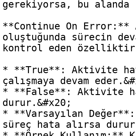
gerekiyorsa, bu alanda 
**Continue On Error:** 
oluştuğunda sürecin dev
kontrol eden özelliktir
* **True**: Aktivite ha
çalışmaya devam eder.&#x
* **False**: Aktivite h
durur.&#x20;

* **Varsayılan Değer**:
süreç hata alırsa durur
* **Örnek Kullanım:** K