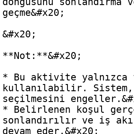
döngüsünü sonlandırma v
geçme&#x20;

&#x20;

**Not:**&#x20;

* Bu aktivite yalnızca 
kullanılabilir. Sistem,
seçilmesini engeller.&#x
* Belirlenen koşul gerç
sonlandırılır ve iş akı
devam eder.&#x20;
